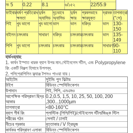
নং 5
0.22
8.1
৬/১৫২
22/55.9
ফাইবার
ঘর্ষণ প্রতিরোধ
দুর্বল
দৃঢ়ভাবে
দুর্বল
প্রবলভাবে
দ্রাবক
তাপমাত্রা
ক্ষমতা
অ্যাসিড
অ্যাসিড
ক্ষার
ক্ষারযুক্ত
(°সে)
পিই
খুব ভালো
খুব ভালো
ভাল
ভাল
দরিদ্র
ভাল
130-
150
নাইলন
চমৎকার
সাধারণ
দরিদ্র
চমৎকার
চমৎকার
ভাল
135-
149
পিপি
খুব ভালো
চমৎকার
চমৎকার
চমৎকার
চমৎকার
সাধারণ
90-
110
হার্ডওয়্যার:
1. কার্বন ইস্পাত ধারক ব্যাগ উপর মান.স্টেইনলেস স্টীল, এবং Polypropylene
রিং একটি বিকল্প হিসাবে উপলব্ধ.
2. পলিপ্রোপিলিন ফ্ল্যাঞ্জ টপসও পাওয়া যায়।
আইটেম
সুইমিং পুল ফিল্টার
টাইপ
বিভিন্ন স্পেসিফিকেশন
উপাদান
পিই, পিপি, এনএমও
আপেক্ষিক পরিস্রাবণ ছিদ্র
0.2,0.5, 1,5, 10, 25, 50, 100, 200
আকার
,300...1000µm
তাপমাত্রা
<80-160°C
ব্যাগ শীর্ষ রিং
প্লাস্টিক (পিপি/পিই)/স্টেইনলেস স্টীল/জিঙ্ক স্টিল
শরীরের গঠন
সেলাই / ঢালাই
নীচের প্রকার
বৃত্তাকার / V ত্রিভুজ
কার্যকর পরিস্রাবণ এলাকা
বিভিন্ন স্পেসিফিকেশন