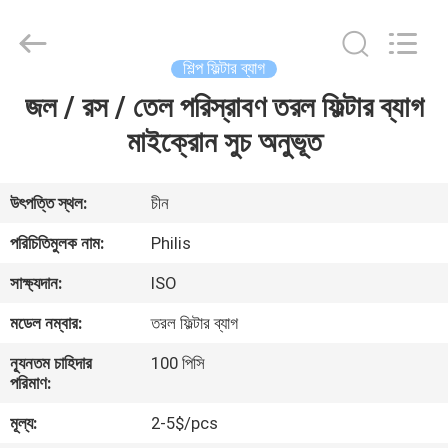
Philis
Filter
Technology
Co.,
Ltd..
শিল্প ফিল্টার ব্যাগ
All
Rights
জল / রস / তেল পরিস্রাবণ তরল ফিল্টার ব্যাগ
বাড়ি
Reserved.
মাইক্রোন সুচ অনুভূত
পণ্য
উৎপত্তি স্থল:
চীন
আমাদের
পরিচিতিমুলক নাম:
Philis
সম্পর্কে
সাক্ষ্যদান:
ISO
মডেল নম্বার:
তরল ফিল্টার ব্যাগ
কারখানা
ন্যূনতম চাহিদার
100 পিসি
ভ্রমণ
পরিমাণ:
মূল্য:
2-5$/pcs
মান