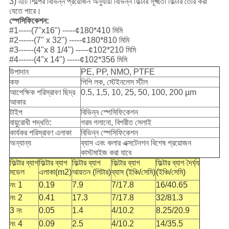
3) এটি শিল্পের বিভিন্ন প্রয়োজন অনুযায়ী বিভিন্ন ফিল্টার সূক্ষ্মতা ফিল্টার তৈরি করা
যেতে পারে।
স্পেসিফিকেশন:
#1-----(7"x16") -----¢180*410 মিমি
#2------(7" x 32") -----¢180*810 মিমি
#3------(4"x 8 1/4") -----¢102*210 মিমি
#4------(4"x 14") -----¢102*356 মিমি
উপাদান
PE, PP, NMO, PTFE
কফ
পিপি লক, স্টেইনলেস স্টীল
আপেক্ষিক পরিস্রাবণ ছিদ্র
0.5, 1,5, 10, 25, 50, 100, 200 µm
আকার
টাইপ
বিভিন্ন স্পেসিফিকেশন
বায়ুরোধী পদ্ধতি:
গরম গলানো, বিপরীত সেলাই
কার্যকর পরিস্রাবণ এলাকা
বিভিন্ন স্পেসিফিকেশন
অন্যান্য
ব্যাস এবং কলার এক্সটেনশন বিশেষ প্রয়োজন
কাস্টমাইজ করা যাবে
ফিল্টার ব্যাগ
ফিল্টার ব্যাগ
ফিল্টার ব্যাগ
ফিল্টার ব্যাগ
ফিল্টার ব্যাগ দৈর্ঘ্য
মডেল
এলাকা(m2)
আয়তন (লিটার)
ব্যাস (ইঞ্চি/সেমি)
(ইঞ্চি/সেমি)
নং 1
0.19
7.9
7/17.8
16/40.65
নং 2
0.41
17.3
7/17.8
32/81.3
3 নং
0.05
1.4
4/10.2
8.25/20.9
নং 4
0.09
2.5
4/10.2
14/35.5