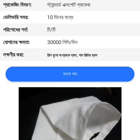
প্যাকেজিং বিবরণ:
স্ট্যান্ডার্ড এক্সপোর্ট প্যাকেজ
নিয়ন্ত্রণ
ডেলিভারি সময়:
10 দিনের মধ্যে
আমাদের
পরিশোধের শর্ত:
টি/টি
সাথে
যোগানের ক্ষমতা:
30000 পিসি/দিন
যোগাযোগ
লক্ষণীয় করা:
,
শিল্প ধুলো সংগ্রাহক ব্যাগ
পাল ফিল্টার ব্যাগ
করুন
ভালো দাম
উদ্ধৃতির
জন্য
আবেদন
সাইট
ম্যাপ