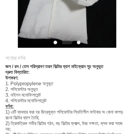
PRIVACY
POLICY
পণ্যের বর্ণনা
জল / রস / তেল পরিস্রাবণ তরল ফিল্টার ব্যাগ মাইক্রোন সুচ অনুভূত
দ্রুত বিস্তারিত:
উপকরণ:
1. Polypropylene অনুভূত
2. পলিয়েস্টার অনুভূত
3. নাইলন মনোফিলামেন্ট
4. পলিয়েস্টার মনোফিলামেন্ট
বর্ণনা:
1) এটি ব্যবহার করা হয় ছিদ্রযুক্ত পলিয়েস্টার স্থিতিশীল ফাইবার অ বোনা কাপড়
রচনা ফিল্টার ব্যাগ তৈরি;
2) ত্রিমাত্রিক গভীর ফিল্টার গঠন, বড় ফিল্টার ফ্লাক্স, উচ্চ দক্ষতা, ব্লক করা সহজ
নয়;