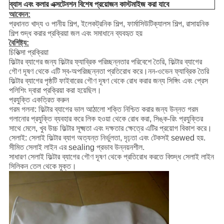
ব্যাস এবং কলার এক্সটেনশন বিশেষ প্রয়োজন কাস্টমাইজ করা যাবে
আবেদন:
প্রধানত খাদ্য ও পানীয় শিল্প, ইলেকট্রনিক শিল্প, ফার্মাসিউটিক্যালস শিল্প, রাসায়নিক
শিল্প শুদ্ধ করার প্রক্রিয়া জল এবং সমাধানে ব্যবহৃত হয়
বৈশিষ্ট্য:
চিকিত্সা প্রক্রিয়া
ফিল্টার ব্যাগের জন্য ফিল্টার ফ্যাব্রিক পরিচ্ছন্নতার পরিবেশে তৈরি, ফিল্টার ব্যাগের
গৌণ দূষণ থেকে এটি স্ব-অপরিচ্ছন্নতা প্রতিরোধ করে।নন-ওভেন ফ্যাব্রিক তৈরি
ফিল্টার ব্যাগের পৃষ্ঠটি ফাইবারের গৌণ দূষণ থেকে রোধ করার জন্য সিঙ্গিং এবং প্রেস
পলিশিং দ্বারা প্রক্রিয়া করা হয়েছিল।
প্রযুক্তি একত্রিত করুন
গরম গলনা: ফিল্টার ব্যাগের ভাল আঠালো শক্তি নিশ্চিত করার জন্য উন্নত গরম
গলানোর প্রযুক্তি ব্যবহার করে লিক হওয়া থেকে রোধ করা, সিঙ্ক-রিং প্রযুক্তির
সাথে মেলে, খুব উচ্চ ফিল্টার সূক্ষ্মতা এবং দক্ষতার ক্ষেত্রে এটির প্রয়োগ বিকাশ করে।
সেলাই: সেলাই ফিল্টার ব্যাগ অত্যন্ত নির্ভুলতা, দৃঢ়তা এবং টেকসই sewed হয়.
সীমিত সেলাই লাইন এর sealing প্রভাব উন্নয়নশীল.
সাধারণ সেলাই ফিল্টার ব্যাগের গৌণ দূষণ থেকে প্রতিরোধ করতে বিশুদ্ধ সেলাই লাইন
সিলিকন তেল থেকে মুক্ত।