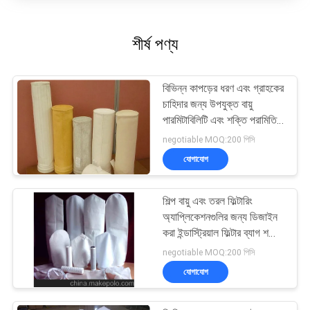
শীর্ষ পণ্য
বিভিন্ন কাপড়ের ধরণ এবং গ্রাহকের
চাহিদার জন্য উপযুক্ত বায়ু
পারমিটাবিলিটি এবং শক্তি পরামিতি
সহ শিল্প ফিল্টার ব্যাগ
negotiable MOQ:200 পিসি
যোগাযোগ
শিল্প বায়ু এবং তরল ফিল্টারিং
অ্যাপ্লিকেশনগুলির জন্য ডিজাইন
করা ইন্ডাস্ট্রিয়াল ফিল্টার ব্যাগ শক্তি
এবং কনফিগারযোগ্য কোলার
negotiable MOQ:200 পিসি
বিকল্পগুলির সাথে
যোগাযোগ