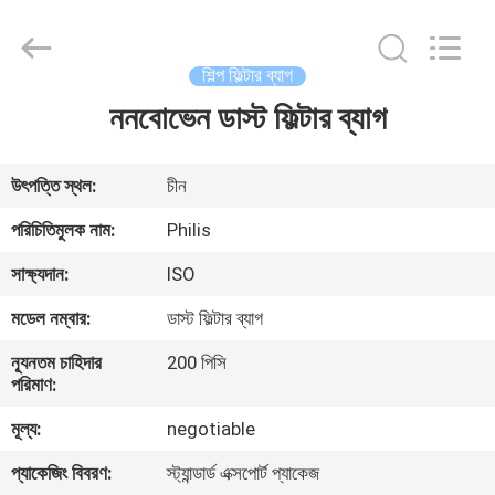
Philis
Filter
Technology
Co.,
Ltd..
শিল্প ফিল্টার ব্যাগ
All
Rights
ননবোভেন ডাস্ট ফিল্টার ব্যাগ
বাড়ি
Reserved.
পণ্য
উৎপত্তি স্থল:
চীন
পরিচিতিমুলক নাম:
Philis
আমাদের
সাক্ষ্যদান:
ISO
সম্পর্কে
মডেল নম্বার:
ডাস্ট ফিল্টার ব্যাগ
ন্যূনতম চাহিদার
200 পিসি
কারখানা
পরিমাণ:
ভ্রমণ
মূল্য:
negotiable
প্যাকেজিং বিবরণ:
স্ট্যান্ডার্ড এক্সপোর্ট প্যাকেজ
মান