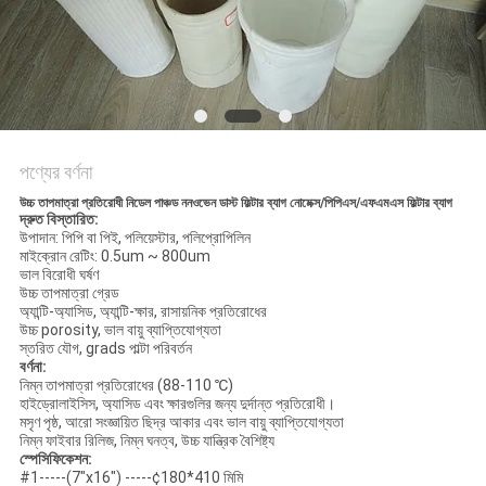
PRIVACY
POLICY
পণ্যের বর্ণনা
উচ্চ তাপমাত্রা প্রতিরোধী নিডেল পাঞ্চড ননওভেন ডাস্ট ফিল্টার ব্যাগ নোমেক্স/পিপিএস/এফএমএস ফিল্টার ব্যাগ
দ্রুত বিস্তারিত:
উপাদান: পিপি বা পিই, পলিয়েস্টার, পলিপ্রোপিলিন
মাইক্রোন রেটিং: 0.5um ~ 800um
ভাল বিরোধী ঘর্ষণ
উচ্চ তাপমাত্রা গ্রেড
অ্যান্টি-অ্যাসিড, অ্যান্টি-ক্ষার, রাসায়নিক প্রতিরোধের
উচ্চ porosity, ভাল বায়ু ব্যাপ্তিযোগ্যতা
স্তরিত যৌগ, grads পাল্টা পরিবর্তন
বর্ণনা:
নিম্ন তাপমাত্রা প্রতিরোধের (88-110 ℃)
হাইড্রোলাইসিস, অ্যাসিড এবং ক্ষারগুলির জন্য দুর্দান্ত প্রতিরোধী।
মসৃণ পৃষ্ঠ, আরো সংজ্ঞায়িত ছিদ্র আকার এবং ভাল বায়ু ব্যাপ্তিযোগ্যতা
নিম্ন ফাইবার রিলিজ, নিম্ন ঘনত্ব, উচ্চ যান্ত্রিক বৈশিষ্ট্য
স্পেসিফিকেশন:
#1-----(7"x16") -----¢180*410 মিমি