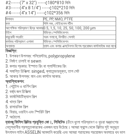
#2------(7" x 32") -----¢180*810 মিমি
#3------(4"x 8 1/4") -----¢102*210 মিমি
#4------(4"x 14") -----¢102*356 মিমি
উপাদান
PE, PP, NMO, PTFE
কফ
পিপি লক, স্টেইনলেস স্টীল
আপেক্ষিক পরিস্রাবণ ছিদ্র আকার
0.5, 1,5, 10, 25, 50, 100, 200 µm
টাইপ
বিভিন্ন স্পেসিফিকেশন
বায়ুরোধী পদ্ধতি:
গরম গলানো, বিপরীত সেলাই
কার্যকর পরিস্রাবণ এলাকা
বিভিন্ন স্পেসিফিকেশন
অন্যান্য
ব্যাস এবং কলার এক্সটেনশন বিশেষ প্রয়োজন কাস্টমাইজ করা যাবে
বিজ্ঞপ্তি:
1. উপকরণ উপলব্ধ: পলিয়েস্টার, polypropylene
2. নির্মাণ: ঢালাই বা sewn
3. কলার প্রকার: ইস্পাত রিং বা প্লাস্টিকের রিং
4. সমাপ্তি চিকিত্সা: singed, ক্যালেন্ডারযুক্ত, তাপ সেট
5. আকার উপলব্ধ: মান এবং কাস্টম আকার.
অ্যাপ্লিকেশন:
1. পেইন্টস ও বার্ণিশ শিল্প
2. বর্জ্য জল চিকিত্সা
3. ফার্মাসিউটিক্যাল শিল্প
4. খাদ্য শিল্প
5. রাসায়নিক শিল্প
6. বিয়ার, ওয়াইন এবং স্পিরিট শিল্প
7. আঠালো.
হ্যাংজু ফিলিস ফিল্টার প্রযুক্তি কো।, লিমিটেড।
চীনে ধুলো পরিস্রাবণ ও খুচরা যন্ত্রাংশের
নেতৃস্থানীয় প্রস্তুতকারকের একজন হয়ে উঠেছে। আমরা ফ্রান্স থেকে ফিল্টার সুই অনুভূত
উৎপাদন লাইন ASSELIN আমদানি করেছি এবং আমরা গ্রাহকের প্রয়োজন অনুসারে খুব ভাল