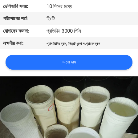
নিয়ন্ত্রণ
ডেলিভারি সময়:
10 দিনের মধ্যে
পরিশোধের শর্ত:
টি/টি
আমাদের
যোগানের ক্ষমতা:
প্রতিদিন 3000 পিসি
সাথে
লক্ষণীয় করা:
,
প্যাল ​​ফিল্টার ব্যাগ
সিমেন্ট ধুলো সংগ্রাহক ব্যাগ
যোগাযোগ
করুন
ভালো দাম
উদ্ধৃতির
জন্য
আবেদন
সাইট
ম্যাপ