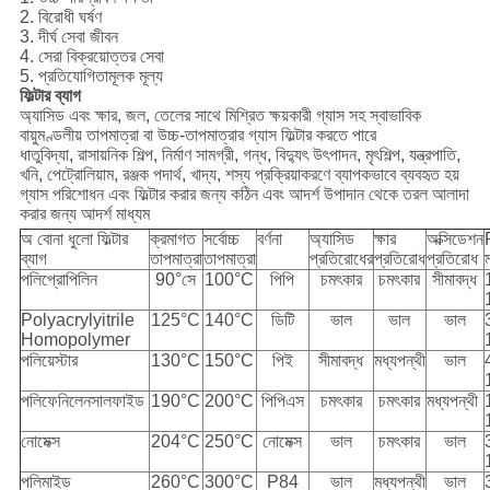
2. বিরোধী ঘর্ষণ
3. দীর্ঘ সেবা জীবন
4. সেরা বিক্রয়োত্তর সেবা
5. প্রতিযোগিতামূলক মূল্য
ফিল্টার ব্যাগ
অ্যাসিড এবং ক্ষার, জল, তেলের সাথে মিশ্রিত ক্ষয়কারী গ্যাস সহ স্বাভাবিক
বায়ুমণ্ডলীয় তাপমাত্রা বা উচ্চ-তাপমাত্রার গ্যাস ফিল্টার করতে পারে
ধাতুবিদ্যা, রাসায়নিক শিল্প, নির্মাণ সামগ্রী, গন্ধ, বিদ্যুৎ উৎপাদন, মৃৎশিল্প, যন্ত্রপাতি,
খনি, পেট্রোলিয়াম, রঞ্জক পদার্থ, খাদ্য, শস্য প্রক্রিয়াকরণে ব্যাপকভাবে ব্যবহৃত হয়
গ্যাস পরিশোধন এবং ফিল্টার করার জন্য কঠিন এবং আদর্শ উপাদান থেকে তরল আলাদা
করার জন্য আদর্শ মাধ্যম
অ বোনা ধুলো ফিল্টার
ক্রমাগত
সর্বোচ্চ
বর্ণনা
অ্যাসিড
ক্ষার
অক্সিডেশন
ব্যাগ
তাপমাত্রা
তাপমাত্রা
প্রতিরোধের
প্রতিরোধ
প্রতিরোধ
পলিপ্রোপিলিন
90°সে
100°C
পিপি
চমৎকার
চমৎকার
সীমাবদ্ধ
Polyacrylyitrile
125°C
140°C
ডিটি
ভাল
ভাল
ভাল
Homopolymer
পলিয়েস্টার
130°C
150°C
পিই
সীমাবদ্ধ
মধ্যপন্থী
ভাল
পলিফেনিলেনসালফাইড
190°C
200°C
পিপিএস
চমৎকার
চমৎকার
মধ্যপন্থী
নোমেক্স
204°C
250°C
নোমেক্স
ভাল
চমৎকার
ভাল
পলিমাইড
260°C
300°C
P84
ভাল
মধ্যপন্থী
ভাল