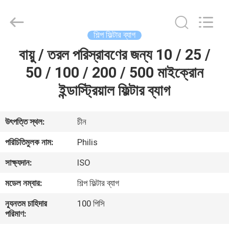
Philis
Filter
Technology
Co.,
Ltd..
শিল্প ফিল্টার ব্যাগ
All
Rights
বায়ু / তরল পরিস্রাবণের জন্য 10 / 25 /
বাড়ি
Reserved.
50 / 100 / 200 / 500 মাইক্রোন
পণ্য
ইন্ডাস্ট্রিয়াল ফিল্টার ব্যাগ
আমাদের
উৎপত্তি স্থল:
চীন
সম্পর্কে
পরিচিতিমুলক নাম:
Philis
সাক্ষ্যদান:
ISO
কারখানা
মডেল নম্বার:
শিল্প ফিল্টার ব্যাগ
ভ্রমণ
ন্যূনতম চাহিদার
100 পিসি
পরিমাণ:
মান