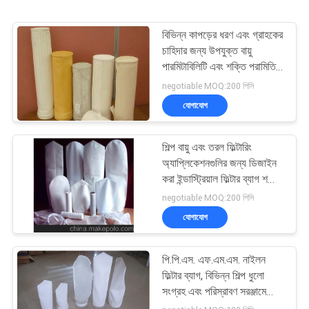
বিভিন্ন কাপড়ের ধরণ এবং গ্রাহকের
চাহিদার জন্য উপযুক্ত বায়ু
পারমিটাবিলিটি এবং শক্তি পরামিতি
সহ শিল্প ফিল্টার ব্যাগ
negotiable MOQ:200 পিসি
যোগাযোগ
শিল্প বায়ু এবং তরল ফিল্টারিং
অ্যাপ্লিকেশনগুলির জন্য ডিজাইন
করা ইন্ডাস্ট্রিয়াল ফিল্টার ব্যাগ শক্তি
এবং কনফিগারযোগ্য কোলার
negotiable MOQ:200 পিসি
বিকল্পগুলির সাথে
যোগাযোগ
পি.পি.এস. এফ.এম.এস. নাইলন
ফিল্টার ব্যাগ, বিভিন্ন শিল্প ধুলো
সংগ্রহ এবং পরিস্রাবণ সরঞ্জামে
সহজে স্থাপন এবং প্রতিস্থাপনের