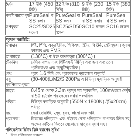
দৈর্ঘ্য
17 ইঞ্চি (450
32 ইঞ্চি (810
9 ইঞ্চি (230
15 ইঞ্চি (380
মিমি)
মিমি)
মিমি)
মিমি)
কনফিগারযোগ্য
PureSeal বা
PureSeal বা
PureSeal
PureSeal
SS কলার
SS কলার
বা SS কলার
বা SS কলার
উপযুক্ত
SC25/SD25
SC25/SD50
SC10 মডেল
SC16 মডেল
মডেল
মডেল
প্রধান পরামিতি:
উপাদান
পিই, পিপি, এক্রাইলিক, পিপিএস, মিল্টার, পি 84, মেটাম্যাক্স।গ্লাস
ফাইবার এবং FMS
তাপমাত্রা
(130°C) বা উচ্চ তাপমাত্রা (300°C)।
টেকনিক্স
বেসিক কাপড় এবং পিটিএফই ঝিল্লি এবং জল এবং তেল
প্রতিরোধক এবং অ্যান্টিস্ট্যাটিক।
বেধ:
প্রায় 1.6 মিমি এবং গ্রাহকদের প্রয়োজন অনুযায়ী
বায়ু
(30-400)L/M2/S 200Pa এ বিভিন্ন ফ্যাব্রিক অনুযায়ী
ব্যাপ্তিযোগ্যতা:
মাত্রা:
0.45m থেকে 2.3m প্রস্থ সহ স্বাভাবিক, 100m/রোলে দৈর্ঘ্য
বা 50m/রোল গ্রাহকদের দ্বারা প্রভাবিত৷
শক্তি:
বিভিন্ন ফ্যাব্রিক অনুযায়ী (550N x 1800N) /(5x20cm)
পর্যন্ত
রঙ:
স্নো হোয়াইট, হলুদ, ধূসর, কালো এবং তাই
প্যাকেজ:
ভিতরের পলিব্যাগে এবং বাইরের বোনা পলিব্যাগে কাগজের টিউব সহ
অক্ষের কার্টনের ভিতরে যেকোনো মাত্রায় ব্যাগ সহ।
পলিয়েস্টার ফিল্টার ফিল্ট ব্যাগের সুবিধা
1. উচ্চ পরিস্রাবণ দক্ষতা