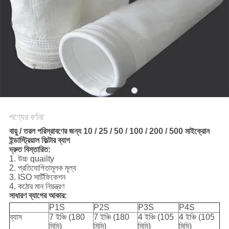
PRIVACY
POLICY
পণ্যের বর্ণনা
বায়ু / তরল পরিস্রাবণের জন্য 10 / 25 / 50 / 100 / 200 / 500 মাইক্রোন
ইন্ডাস্ট্রিয়াল ফিল্টার ব্যাগ
দ্রুত বিস্তারিত:
1. উচ্চ quailty
2. প্রতিযোগিতামূলক মূল্য
3. ISO সার্টিফিকেশন
4. কঠোর মান নিয়ন্ত্রণ
সাধারণ ব্যাগের আকার:
P1S
P2S
P3S
P4S
ব্যাস
7 ইঞ্চি (180
7 ইঞ্চি (180
4 ইঞ্চি (105
4 ইঞ্চি (105
মিমি)
মিমি)
মিমি)
মিমি)