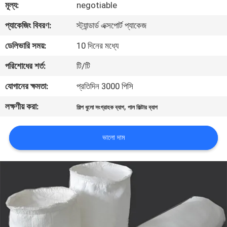
মূল্য:
negotiable
নিয়ন্ত্রণ
প্যাকেজিং বিবরণ:
স্ট্যান্ডার্ড এক্সপোর্ট প্যাকেজ
আমাদের
ডেলিভারি সময়:
10 দিনের মধ্যে
সাথে
পরিশোধের শর্ত:
টি/টি
যোগাযোগ
যোগানের ক্ষমতা:
প্রতিদিন 3000 পিসি
করুন
লক্ষণীয় করা:
,
শিল্প ধুলো সংগ্রাহক ব্যাগ
পাল ফিল্টার ব্যাগ
উদ্ধৃতির
ভালো দাম
জন্য
আবেদন
সাইট
ম্যাপ