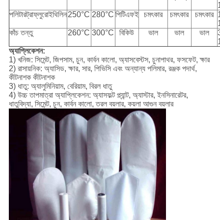
পলিটারট্রাফ্লুরোইথিলিন
250°C
280°C
পিটিএফই
চমৎকার
চমৎকার
চমৎকার
কাঁচ তন্তু
260°C
300°C
বিকিউ
ভাল
ভাল
ভাল
অ্যাপ্লিকেশন:
1) খনিজ: সিমেন্ট, জিপসাম, চুন, কার্বন কালো, অ্যাসবেস্টস, চুনাপাথর, ফসফেট, ক্ষার
2) রাসায়নিক: অ্যাসিড, ক্ষার, সার, পিভিসি এবং অন্যান্য পলিমার, রঞ্জক পদার্থ,
কীটনাশক কীটনাশক
3) ধাতু: অ্যালুমিনিয়াম, বেরিয়াম, বিরল ধাতু
4) উচ্চ তাপমাত্রা অ্যাপ্লিকেশন: অ্যাসফল্ট প্ল্যান্ট, অ্যাস্টার, ইনসিনারেটর,
ধাতুবিদ্যা, সিমেন্ট, চুন, কার্বন কালো, তরল বয়লার, কয়লা আগুন বয়লার