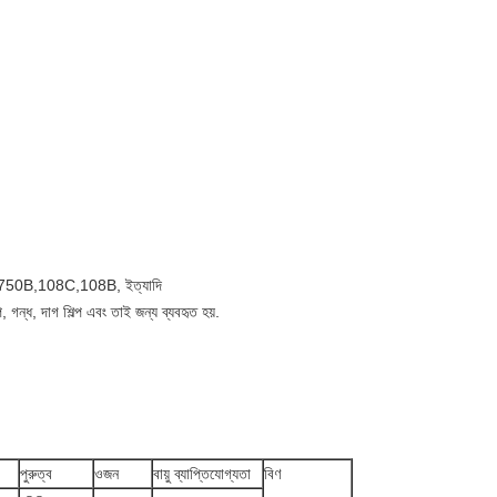
750B,108C,108B, ইত্যাদি
্প, গন্ধ, দাগ শিল্প এবং তাই জন্য ব্যবহৃত হয়.
পুরুত্ব
ওজন
বায়ু ব্যাপ্তিযোগ্যতা
বিণ