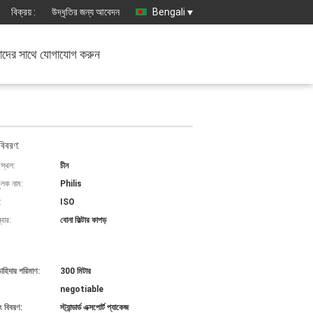
বিক্রয় :
উদ্ধৃতির জন্য আবেদন
Bengali
দের সাথে যোগাযোগ করুন
বিবরণ:
 স্থল:
চীন
ুলক নাম:
Philis
:
ISO
বার:
বোনা ফিল্টার কাপড়
চাহিদার পরিমাণ:
300 মিটার
negotiable
ং বিবরণ:
স্ট্যান্ডার্ড এক্সপোর্ট প্যাকেজ