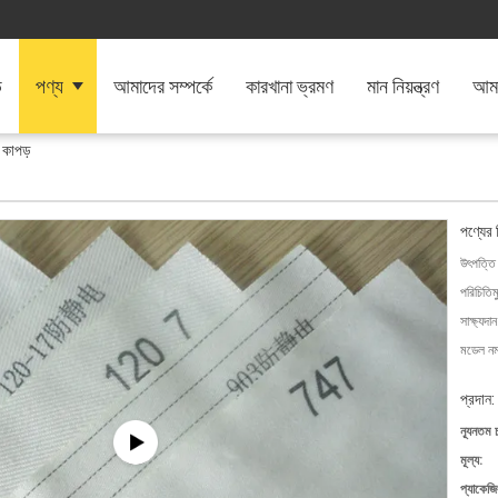
ি
পণ্য
আমাদের সম্পর্কে
কারখানা ভ্রমণ
মান নিয়ন্ত্রণ
আমা
র কাপড়
পণ্যের 
উৎপত্তি
পরিচিতিম
সাক্ষ্যদান
মডেল নম্
প্রদান:
ন্যূনতম 
মূল্য:
প্যাকেজি