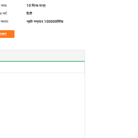
 সময়:
10 দিনের মধ্যে
 শর্ত:
টি/টি
ক্ষমতা:
প্রতি সপ্তাহে 100000মিটার
াযোগ