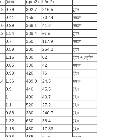
)
(মিমি)
(g/m2)
L/m2.s
.8
0.79
302.7
216.5
টুইল
0.41
155
73.44
সমতল
.0
0.99
368.1
41.2
সমতল
.2
1.34
389.4
৮৫.৬
টুইল
0.7
350
117.9
সমতল
0.59
280
254.2
টুইল
1.15
580
82
টুইল + প্লেইন
0.85
330
42
সমতল
0.99
420
76
টুইল
.4
1.36
489.9
24.5
সমতল
0.9
440
45.5
টুইল
1
490
40.7
টুইল
1.1
520
27.2
টুইল
0.88
380
240.7
টুইল
1.32
660
38.4
টুইল
1.18
480
17.86
টুইল
0.85
435
৯.৮৩
সমতল