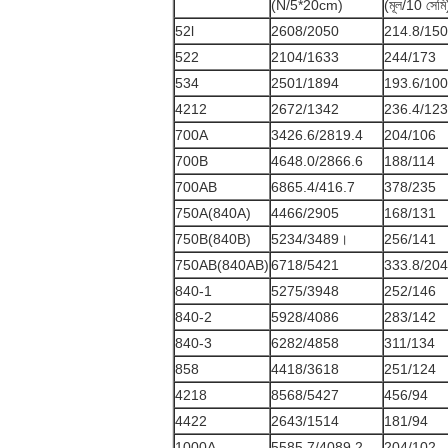
(N/5*20cm)
(মূল/10 সেমি
52l
2608/2050
214.8/150
522
2104/1633
244/173
534
2501/1894
193.6/100
4212
2672/1342
236.4/123
700A
3426.6/2819.4
204/106
700B
4648.0/2866.6
188/114
700AB
6865.4/416.7
378/235
750A(840A)
4466/2905
168/131
750B(840B)
5234/3489।
256/141
750AB(840AB)
6718/5421
333.8/204
840-1
5275/3948
252/146
840-2
5928/4086
283/142
840-3
6282/4858
311/134
858
4418/3618
251/124
4218
8568/5427
456/94
4422
2643/1514
181/94
1000A
5585.7/4089.2
204/102