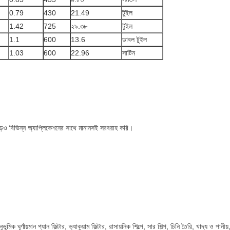
0.79
430
21.49
টুইল
1.42
725
২৯.৩৮
টুইল
1.1
600
13.6
ডাবল টুইল
1.03
600
22.96
সাটিন
ড়ও বিভিন্ন অ্যাপ্লিকেশনের সাথে মানানসই সরবরাহ করি।
নুভূমিক ঘূর্ণায়মান প্যান ফিল্টার, ভ্যাকুয়াম ফিল্টার, রাসায়নিক শিল্পে, সার শিল্প, চিনি তৈরি, খাদ্য 