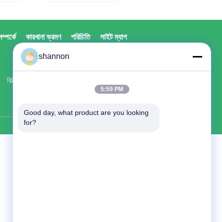
জন্য এয়ার বেল্ট
ড
প্রকার::
এয়ারস্লাইড
ফ্যাব্রিক
্পর্কে
কারখানা ভ্রমণ
পরিচিতি
সাইট ম্যাপ
়েস্টার/
ফিল্টার উপাদান::
পলিয়েস্টার/
নোমেক্স
shannon
ড
ব্যবহার::
এয়ারস্লাইড
ফ্যাব্রিক
বিল্ডিং নং 2,709 রুম হংজি তিয়ানচেং, জিয়াং গান জেলা।
আকার::
গ্রাহকদের
5:59 PM
master@philisfilter.com
প্রয়োজনীয়তা হিসাবে
Good day, what product are you looking 
for?