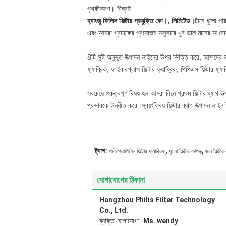
পৃথকীকরণ। শীঘ্রই .
হ্যাংজু ফিলিস ফিল্টার প্রযুক্তি কো।, লিমিটেড।
চীনে ধুলো পর
এবং আমরা গ্রাহকের প্রয়োজন অনুসারে খুব ভাল মানের অ বোন
8টি সুই অনুভূত উত্পাদন লাইনের উপর ভিত্তি করে, আমাদের বার্ষ
ফ্যাব্রিক, ফাইবারগ্লাস ফিল্টার ফ্যাব্রিক, পিপিএস ফিল্টার
সবচেয়ে গুরুত্বপূর্ণ বিষয় হল আমরা চীনে প্রথম ফিল্টার ব্যা
প্রভাবকে উন্নীত করে।স্বয়ংক্রিয় ফিল্টার ব্যাগ উত্পাদন ল
,
,
ট্যাগ:
পলিপ্রোপিলিন ফিল্টার ফ্যাব্রিক
ধুলো ফিল্টার কাপড়
জল ফিল্টার
যোগাযোগের ঠিকানা
Hangzhou Philis Filter Technology
Co., Ltd.
ব্যক্তি যোগাযোগ:
Ms. wendy