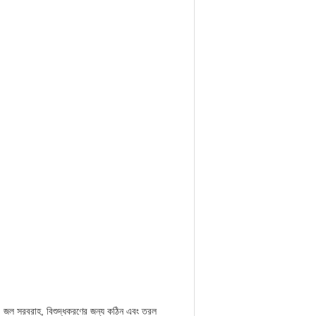
ও পানীয়, জল সরবরাহ, বিশুদ্ধকরণের জন্য কঠিন এবং তরল