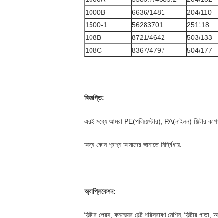
1000B
6636/1481
204/110
1500-1
56283701
251118
108B
8721/4642
503/133
108C
8367/4797
504/177
বিজ্ঞপ্তি:
এরই মধ্যে আমরা PE(পলিয়েস্টার), PA(নাইলন) ফিল্টার কাপ
অন্য কোন প্রশ্ন আমাদের জানাতে নির্দ্বিধায়.
অ্যাপ্লিকেশন:
ফিল্টার প্রেস, কনভেয়র বেল্ট পরিস্রাবণ মেশিন, ফিল্টার পাতা, অ