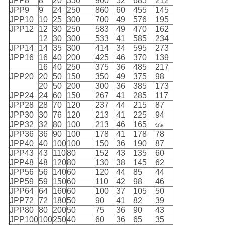
JPP8
8
20
350
900
52
685
212
JPP9
9
24
250
860
60
455
145
JPP10
10
25
300
700
49
576
195
JPP12
12
30
250
583
49
470
162
12
30
300
533
41
585
234
JPP14
14
35
300
414
34
595
273
JPP16
16
40
200
425
46
370
139
16
40
250
375
36
485
217
JPP20
20
50
150
350
49
375
98
20
50
200
300
36
385
173
JPP24
24
60
150
267
41
285
117
JPP28
28
70
120
237
44
215
87
JPP30
30
76
120
213
41
225
94
JPP32
32
80
100
213
46
165
৬৯
JPP36
36
90
100
178
41
178
78
JPP40
40
100
100
150
36
190
87
JPP43
43
110
80
152
43
135
60
JPP48
48
120
80
130
38
145
62
JPP56
56
140
60
120
44
85
44
JPP59
59
150
60
110
42
98
46
JPP64
64
160
60
100
37
105
50
JPP72
72
180
50
90
41
82
39
JPP80
80
200
50
75
36
90
43
JPP100
100
250
40
60
36
65
35