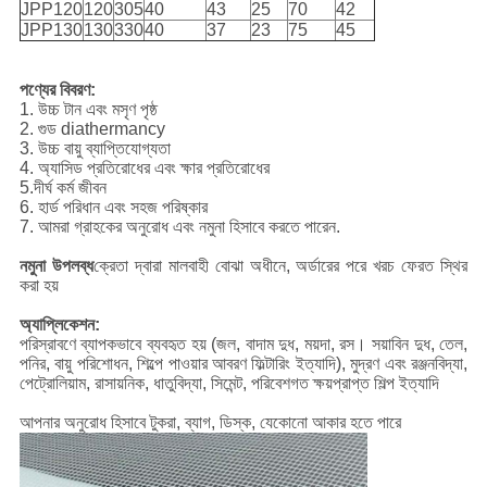
JPP120
120
305
40
43
25
70
42
JPP130
130
330
40
37
23
75
45
পণ্যের বিবরণ:
1. উচ্চ টান এবং মসৃণ পৃষ্ঠ
2. গুড diathermancy
3. উচ্চ বায়ু ব্যাপ্তিযোগ্যতা
4. অ্যাসিড প্রতিরোধের এবং ক্ষার প্রতিরোধের
5.দীর্ঘ কর্ম জীবন
6. হার্ড পরিধান এবং সহজ পরিষ্কার
7. আমরা গ্রাহকের অনুরোধ এবং নমুনা হিসাবে করতে পারেন.
নমুনা উপলব্ধ
ক্রেতা দ্বারা মালবাহী বোঝা অধীনে, অর্ডারের পরে খরচ ফেরত স্থির
করা হয়
অ্যাপ্লিকেশন:
পরিস্রাবণে ব্যাপকভাবে ব্যবহৃত হয় (জল, বাদাম দুধ, ময়দা, রস। সয়াবিন দুধ, তেল,
পনির, বায়ু পরিশোধন, শিল্পে পাওয়ার আবরণ ফিল্টারিং ইত্যাদি), মুদ্রণ এবং রঞ্জনবিদ্যা,
পেট্রোলিয়াম, রাসায়নিক, ধাতুবিদ্যা, সিমেন্ট, পরিবেশগত ক্ষয়প্রাপ্ত শিল্প ইত্যাদি
আপনার অনুরোধ হিসাবে টুকরা, ব্যাগ, ডিস্ক, যেকোনো আকার হতে পারে