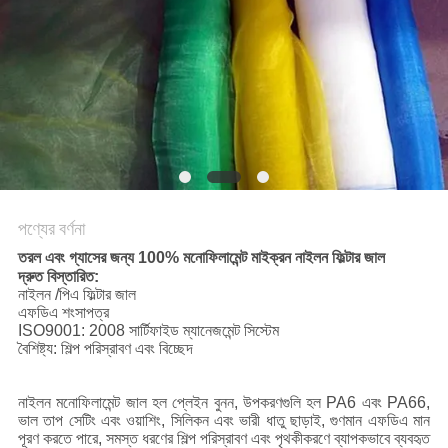
PRIVACY
POLICY
পণ্যের বর্ণনা
তরল এবং গ্যাসের জন্য 100% মনোফিলামেন্ট মাইক্রন নাইলন ফিল্টার জাল
দ্রুত বিস্তারিত:
নাইলন /পিএ ফিল্টার জাল
এফডিএ শংসাপত্র
ISO9001: 2008 সার্টিফাইড ম্যানেজমেন্ট সিস্টেম
বৈশিষ্ট্য: শিল্প পরিস্রাবণ এবং বিচ্ছেদ
নাইলন মনোফিলামেন্ট জাল হল প্লেইন বুনন, উপকরণগুলি হল PA6 এবং PA66,
ভাল তাপ সেটিং এবং ওয়াশিং, সিলিকন এবং ভারী ধাতু ছাড়াই, গুণমান এফডিএ মান
পূরণ করতে পারে, সমস্ত ধরণের শিল্প পরিস্রাবণ এবং পৃথকীকরণে ব্যাপকভাবে ব্যবহৃত