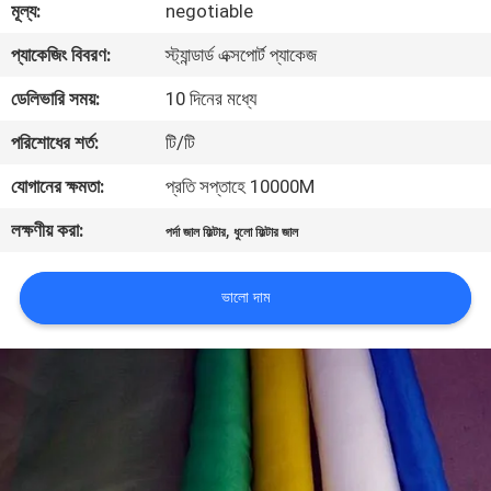
মূল্য:
negotiable
নিয়ন্ত্রণ
প্যাকেজিং বিবরণ:
স্ট্যান্ডার্ড এক্সপোর্ট প্যাকেজ
আমাদের
ডেলিভারি সময়:
10 দিনের মধ্যে
সাথে
পরিশোধের শর্ত:
টি/টি
যোগাযোগ
যোগানের ক্ষমতা:
প্রতি সপ্তাহে 10000M
করুন
লক্ষণীয় করা:
,
পর্দা জাল ফিল্টার
ধুলো ফিল্টার জাল
উদ্ধৃতির
ভালো দাম
জন্য
আবেদন
সাইট
ম্যাপ