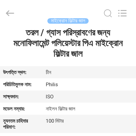
Philis
Filter
Technology
Co.,
Ltd..
মাইক্রোন ফিল্টার জাল
All
Rights
তরল / গ্যাস পরিস্রাবণের জন্য
বাড়ি
Reserved.
মনোফিলামেন্ট পলিয়েস্টার পিএ মাইক্রোন
পণ্য
ফিল্টার জাল
আমাদের
উৎপত্তি স্থল:
চীন
সম্পর্কে
পরিচিতিমুলক নাম:
Philis
সাক্ষ্যদান:
ISO
কারখানা
মডেল নম্বার:
নাইলন ফিল্টার জাল
ভ্রমণ
ন্যূনতম চাহিদার
100 মিটার
পরিমাণ:
মান