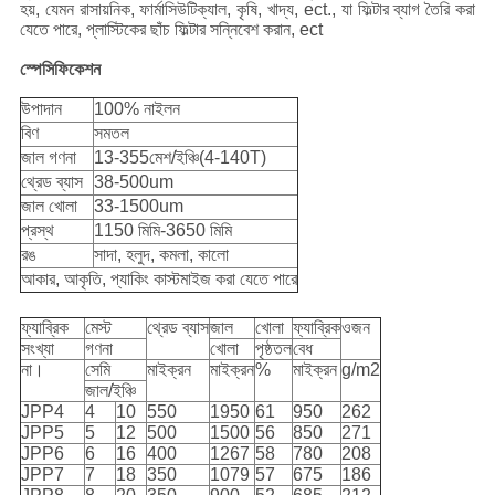
হয়, যেমন রাসায়নিক, ফার্মাসিউটিক্যাল, কৃষি, খাদ্য, ect., যা ফিল্টার ব্যাগ তৈরি করা
যেতে পারে, প্লাস্টিকের ছাঁচ ফিল্টার সন্নিবেশ করান, ect
স্পেসিফিকেশন
উপাদান
100% নাইলন
বিণ
সমতল
জাল গণনা
13-355মেশ/ইঞ্চি(4-140T)
থ্রেড ব্যাস
38-500um
জাল খোলা
33-1500um
প্রস্থ
1150 মিমি-3650 মিমি
রঙ
সাদা, হলুদ, কমলা, কালো
আকার, আকৃতি, প্যাকিং কাস্টমাইজ করা যেতে পারে
ফ্যাব্রিক
মেস্ট
থ্রেড ব্যাস
জাল
খোলা
ফ্যাব্রিক
ওজন
সংখ্যা
গণনা
খোলা
পৃষ্ঠতল
বেধ
না।
সেমি
মাইক্রন
মাইক্রন
%
মাইক্রন
g/m2
জাল/ইঞ্চি
JPP4
4
10
550
1950
61
950
262
JPP5
5
12
500
1500
56
850
271
JPP6
6
16
400
1267
58
780
208
JPP7
7
18
350
1079
57
675
186