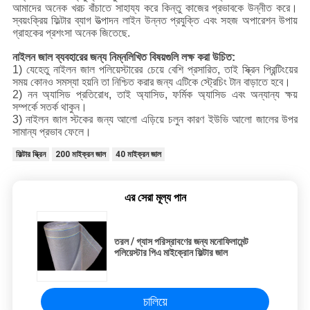
আমাদের অনেক খরচ বাঁচাতে সাহায্য করে কিন্তু কাজের প্রভাবকে উন্নীত করে।
স্বয়ংক্রিয় ফিল্টার ব্যাগ উত্পাদন লাইন উন্নত প্রযুক্তি এবং সহজ অপারেশন উপায়
গ্রাহকের প্রশংসা অনেক জিতেছে.
নাইলন জাল ব্যবহারের জন্য নিম্নলিখিত বিষয়গুলি লক্ষ করা উচিত:
1) যেহেতু নাইলন জাল পলিয়েস্টারের চেয়ে বেশি প্রসারিত, তাই স্ক্রিন প্রিন্টিংয়ের
সময় কোনও সমস্যা হয়নি তা নিশ্চিত করার জন্য এটিকে স্ট্রেচিং টান বাড়াতে হবে।
2) নন অ্যাসিড প্রতিরোধ, তাই অ্যাসিড, ফর্মিক অ্যাসিড এবং অন্যান্য ক্ষয়
সম্পর্কে সতর্ক থাকুন।
3) নাইলন জাল স্টকের জন্য আলো এড়িয়ে চলুন কারণ ইউভি আলো জালের উপর
সামান্য প্রভাব ফেলে।
ফিল্টার স্ক্রিন
200 মাইক্রন জাল
40 মাইক্রন জাল
এর সেরা মূল্য পান
তরল / গ্যাস পরিস্রাবণের জন্য মনোফিলামেন্ট
পলিয়েস্টার পিএ মাইক্রোন ফিল্টার জাল
চালিয়ে