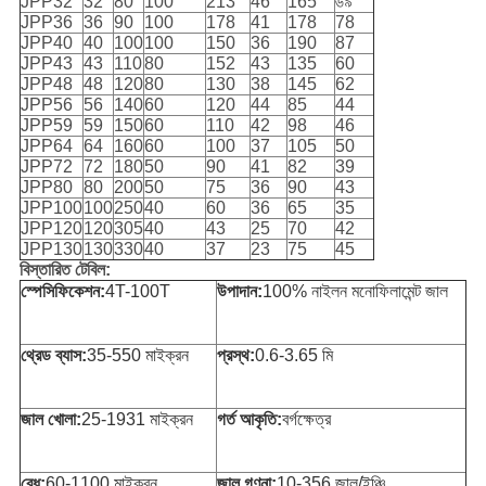
JPP32
32
80
100
213
46
165
৬৯
JPP36
36
90
100
178
41
178
78
JPP40
40
100
100
150
36
190
87
JPP43
43
110
80
152
43
135
60
JPP48
48
120
80
130
38
145
62
JPP56
56
140
60
120
44
85
44
JPP59
59
150
60
110
42
98
46
JPP64
64
160
60
100
37
105
50
JPP72
72
180
50
90
41
82
39
JPP80
80
200
50
75
36
90
43
JPP100
100
250
40
60
36
65
35
JPP120
120
305
40
43
25
70
42
JPP130
130
330
40
37
23
75
45
বিস্তারিত টেবিল:
স্পেসিফিকেশন:
4T-100T
উপাদান:
100% নাইলন মনোফিলামেন্ট জাল
থ্রেড ব্যাস:
35-550 মাইক্রন
প্রস্থ:
0.6-3.65 মি
জাল খোলা:
25-1931 মাইক্রন
গর্ত আকৃতি:
বর্গক্ষেত্র
বেধ:
60-1100 মাইক্রন
জাল গণনা:
10-356 জাল/ইঞ্চি