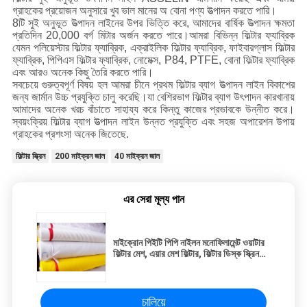
গ্রাহকের প্রয়োজন অনুসারে খুব ভাল মানের অ বোনা পণ্য উত্পাদন করতে পারি।
8টি সুই অনুভূত উত্পাদন লাইনের উপর ভিত্তি করে, আমাদের বার্ষিক উত্পাদন ক্ষমতা
প্রতিদিন 20,000 বর্গ মিটার অর্জন করতে পারে।আমরা বিভিন্ন ফিল্টার ফ্যাব্রিক
যেমন পলিয়েস্টার ফিল্টার ফ্যাব্রিক, এক্রাইলিক ফিল্টার ফ্যাব্রিক, ফাইবারগ্লাস ফিল্টার
ফ্যাব্রিক, পিপিএস ফিল্টার ফ্যাব্রিক, নোমেক্স, P84, PTFE, বোনা ফিল্টার ফ্যাব্রিক
এবং আরও অনেক কিছু তৈরি করতে পারি।
সবচেয়ে গুরুত্বপূর্ণ বিষয় হল আমরা চীনে প্রথম ফিল্টার ব্যাগ উত্পাদন লাইন বিকাশের
জন্য জার্মান উচ্চ প্রযুক্তি চালু করেছি।যা বেশিরভাগ ফিল্টার ব্যাগ উৎপাদন কারখানায়
আমাদের অনেক খরচ বাঁচাতে সাহায্য করে কিন্তু কাজের প্রভাবকে উন্নীত করে।
স্বয়ংক্রিয় ফিল্টার ব্যাগ উত্পাদন লাইন উন্নত প্রযুক্তি এবং সহজ অপারেশন উপায়
গ্রাহকের প্রশংসা অনেক জিতেছে.
ফিল্টার স্ক্রিন
200 মাইক্রন জাল
40 মাইক্রন জাল
এর সেরা মূল্য পান
মাইক্রোন পিইটি পিপি নাইলন মনোফিলামেন্ট ওয়াটার
ফিল্টার মেশ, এয়ার মেশ ফিল্টার, ফিল্টার ডিস্ক স্ক্রিন
আইএসও এফডিএ স্ট্যান্ডার্ড
চালিয়ে