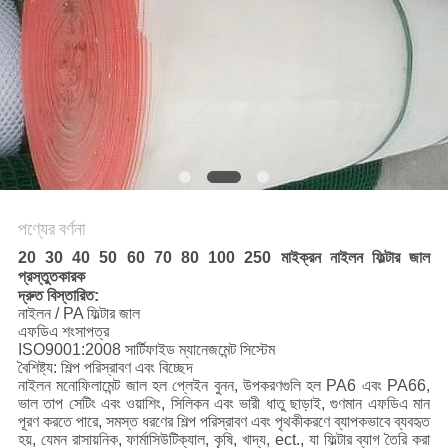
PRIVACY
POLICY
পণ্যের বর্ণনা
20 30 40 50 60 70 80 100 250 মাইক্রন নাইলন ফিল্টার জাল
প্রস্তুতকারক
দ্রুত বিস্তারিত:
নাইলন / PA ফিল্টার জাল
এফডিএ শংসাপত্র
ISO9001:2008 সার্টিফাইড ম্যানেজমেন্ট সিস্টেম
বৈশিষ্ট্য: শিল্প পরিস্রাবণ এবং বিচ্ছেদ
নাইলন মনোফিলামেন্ট জাল হল প্লেইন বুনন, উপকরণগুলি হল PA6 এবং PA66,
ভাল তাপ সেটিং এবং ওয়াশিং, সিলিকন এবং ভারী ধাতু ছাড়াই, গুণমান এফডিএ মান
পূরণ করতে পারে, সমস্ত ধরণের শিল্প পরিস্রাবণ এবং পৃথকীকরণে ব্যাপকভাবে ব্যবহৃত
হয়, যেমন রাসায়নিক, ফার্মাসিউটিক্যাল, কৃষি, খাদ্য, ect., যা ফিল্টার ব্যাগ তৈরি করা