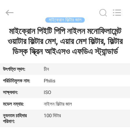
Philis
Filter
Technology
Co.,
Ltd..
মাইক্রোন ফিল্টার জাল
All
Rights
মাইক্রোন পিইটি পিপি নাইলন মনোফিলামেন্ট
বাড়ি
Reserved.
ওয়াটার ফিল্টার মেশ, এয়ার মেশ ফিল্টার, ফিল্টার
পণ্য
ডিস্ক স্ক্রিন আইএসও এফডিএ স্ট্যান্ডার্ড
আমাদের
উৎপত্তি স্থল:
চীন
সম্পর্কে
পরিচিতিমুলক নাম:
Philis
সাক্ষ্যদান:
ISO
কারখানা
মডেল নম্বার:
নাইলন ফিল্টার জাল
ভ্রমণ
ন্যূনতম চাহিদার
100 মিটার
পরিমাণ:
মান