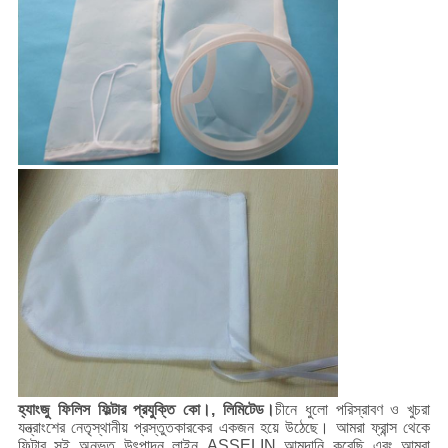
হ্যাংজু ফিলিস ফিল্টার প্রযুক্তি কো।, লিমিটেড।
চীনে ধুলো পরিস্রাবণ ও খুচরা
যন্ত্রাংশের নেতৃস্থানীয় প্রস্তুতকারকের একজন হয়ে উঠেছে। আমরা ফ্রান্স থেকে
ফিল্টার সুই অনুভূত উৎপাদন লাইন ASSELIN আমদানি করেছি এবং আমরা