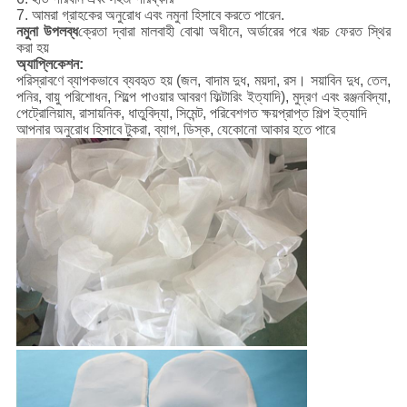
7. আমরা গ্রাহকের অনুরোধ এবং নমুনা হিসাবে করতে পারেন.
নমুনা উপলব্ধ
ক্রেতা দ্বারা মালবাহী বোঝা অধীনে, অর্ডারের পরে খরচ ফেরত স্থির
করা হয়
অ্যাপ্লিকেশন:
পরিস্রাবণে ব্যাপকভাবে ব্যবহৃত হয় (জল, বাদাম দুধ, ময়দা, রস। সয়াবিন দুধ, তেল,
পনির, বায়ু পরিশোধন, শিল্পে পাওয়ার আবরণ ফিল্টারিং ইত্যাদি), মুদ্রণ এবং রঞ্জনবিদ্যা,
পেট্রোলিয়াম, রাসায়নিক, ধাতুবিদ্যা, সিমেন্ট, পরিবেশগত ক্ষয়প্রাপ্ত শিল্প ইত্যাদি
আপনার অনুরোধ হিসাবে টুকরা, ব্যাগ, ডিস্ক, যেকোনো আকার হতে পারে