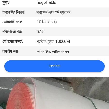
মূল্য:
negotiable
নিয়ন্ত্রণ
প্যাকেজিং বিবরণ:
স্ট্যান্ডার্ড এক্সপোর্ট প্যাকেজ
আমাদের
ডেলিভারি সময়:
10 দিনের মধ্যে
সাথে
পরিশোধের শর্ত:
টি/টি
যোগাযোগ
যোগানের ক্ষমতা:
প্রতি সপ্তাহে 10000M
করুন
লক্ষণীয় করা:
,
পর্দা জাল ফিল্টার
ফ্যাব্রিক জাল জাল
উদ্ধৃতির
ভালো দাম
জন্য
আবেদন
সাইট
ম্যাপ