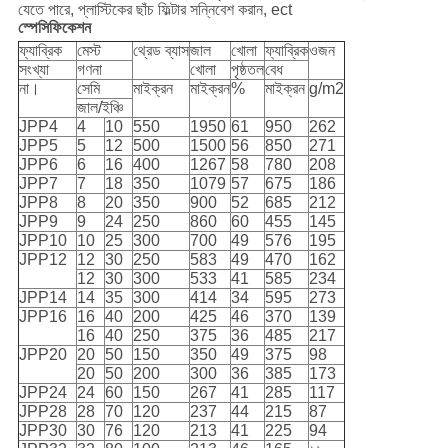
যেতে পারে, প্লাস্টিকের ছাঁচ ফিল্টার সন্নিবেশ করান, ect
স্পেসিফিকেশন
ফ্যাব্রিক
মেস্ট
থ্রেড ব্যাস
জাল
খোলা
ফ্যাব্রিক
ওজন
সংখ্যা
গণনা
খোলা
পৃষ্ঠতল
বেধ
না।
সেমি
মাইক্রন
মাইক্রন
%
মাইক্রন
g/m2
জাল/ইঞ্চি
JPP4
4
10
550
1950
61
950
262
JPP5
5
12
500
1500
56
850
271
JPP6
6
16
400
1267
58
780
208
JPP7
7
18
350
1079
57
675
186
JPP8
8
20
350
900
52
685
212
JPP9
9
24
250
860
60
455
145
JPP10
10
25
300
700
49
576
195
JPP12
12
30
250
583
49
470
162
12
30
300
533
41
585
234
JPP14
14
35
300
414
34
595
273
JPP16
16
40
200
425
46
370
139
16
40
250
375
36
485
217
JPP20
20
50
150
350
49
375
98
20
50
200
300
36
385
173
JPP24
24
60
150
267
41
285
117
JPP28
28
70
120
237
44
215
87
JPP30
30
76
120
213
41
225
94