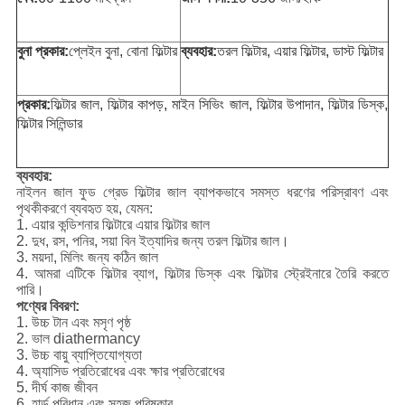
বুনা প্রকার:
প্লেইন বুনা, বোনা ফিল্টার
ব্যবহার:
তরল ফিল্টার, এয়ার ফিল্টার, ডাস্ট ফিল্টার
প্রকার:
ফিল্টার জাল, ফিল্টার কাপড়, মাইন সিভিং জাল, ফিল্টার উপাদান, ফিল্টার ডিস্ক,
ফিল্টার সিলিন্ডার
ব্যবহার:
নাইলন জাল ফুড গ্রেড ফিল্টার জাল ব্যাপকভাবে সমস্ত ধরণের পরিস্রাবণ এবং
পৃথকীকরণে ব্যবহৃত হয়, যেমন:
1. এয়ার কন্ডিশনার ফিল্টারে এয়ার ফিল্টার জাল
2. দুধ, রস, পনির, সয়া বিন ইত্যাদির জন্য তরল ফিল্টার জাল।
3. ময়দা, মিলিং জন্য কঠিন জাল
4. আমরা এটিকে ফিল্টার ব্যাগ, ফিল্টার ডিস্ক এবং ফিল্টার স্ট্রেইনারে তৈরি করতে
পারি।
পণ্যের বিবরণ:
1. উচ্চ টান এবং মসৃণ পৃষ্ঠ
2. ভাল diathermancy
3. উচ্চ বায়ু ব্যাপ্তিযোগ্যতা
4. অ্যাসিড প্রতিরোধের এবং ক্ষার প্রতিরোধের
5. দীর্ঘ কাজ জীবন
6. হার্ড পরিধান এবং সহজ পরিষ্কার