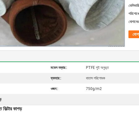
ডেলিভারি
পরিশোধের
যোগানের 
যোগ
মডেল নম্বার::
PTFE সুই অনুভূত
ব্যবহার::
বাতাস পরিশোধক
ওজন::
750g/m2
ড়
ফিল্টার কাপড়