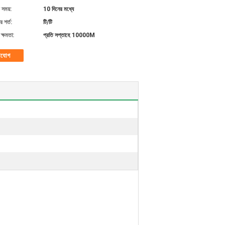
 সময়:
10 দিনের মধ্যে
 শর্ত:
টি/টি
ক্ষমতা:
প্রতি সপ্তাহে 10000M
াযোগ