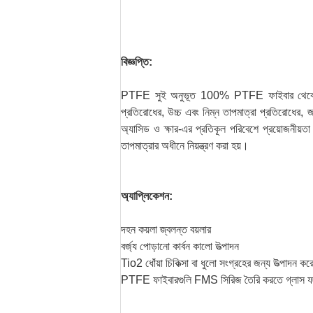
বিজ্ঞপ্তি:
PTFE সুই অনুভূত 100% PTFE ফাইবার থেকে উত্পাদিত 
প্রতিরোধের, উচ্চ এবং নিম্ন তাপমাত্রা প্রতিরোধের,
অ্যাসিড ও ক্ষার-এর প্রতিকূল পরিবেশে প্রয়োজনীয়
তাপমাত্রার অধীনে নিয়ন্ত্রণ করা হয়।
অ্যাপ্লিকেশন:
দহন কয়লা জ্বলন্ত বয়লার
বর্জ্য পোড়ানো কার্বন কালো উত্পাদন
Tio2 ধোঁয়া চিকিত্সা বা ধুলো সংগ্রহের জন্য উত্পাদন কর
PTFE ফাইবারগুলি FMS সিরিজ তৈরি করতে গ্লাস ফাই