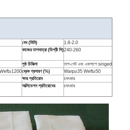
বেধ (মিমি)
1.8-2.0
কাজের তাপমাত্রা (ডিগ্রী সি)
240-260
পৃষ্ঠ চিকিত্সা
তাপ-সেট এবং একপাশে singed
Weft≥1200
ব্রেক প্রসারণ (%)
Warp≥35 Weft≥50
ক্ষার প্রতিরোধ
চমৎকার
অক্সিডেশন প্রতিরোধের
চমৎকার