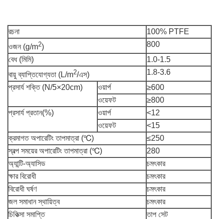
রচনা
100% PTFE
800
2
ওজন (g/m
)
বেধ (মিমি)
1.0-1.5
1.8-3.6
2
বায়ু ব্যাপ্তিযোগ্যতা (L/m
/এস)
প্রসার্য শক্তি (N/5×20cm)
ওয়ার্প
≥600
ওয়েফট
≥800
প্রসার্য প্রতান(%)
ওয়ার্প
<12
ওয়েফট
<15
ক্রমাগত অপারেটিং তাপমাত্রা (℃)
≤250
স্বল্প সময়ের অপারেটিং তাপমাত্রা (℃)
280
অ্যান্টি-অ্যাসিড
চমৎকার
ক্ষার বিরোধী
চমৎকার
বিরোধী ঘর্ষণ
চমৎকার
জল সমাধান স্থায়িত্ব
চমৎকার
চিকিত্সা সমাপ্তি
তাপ সেট