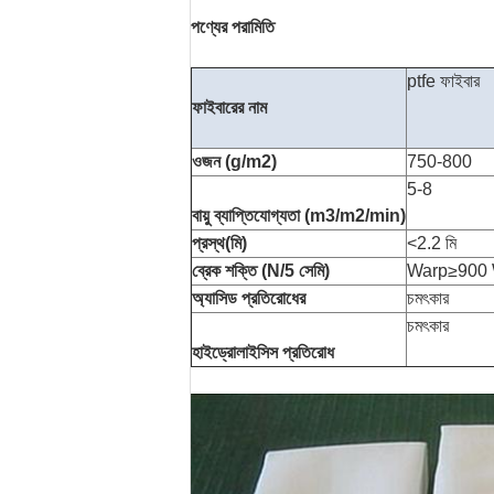
পণ্যের পরামিতি
ptfe ফাইবার
ফাইবারের নাম
ওজন (g/m2)
750-800
5-8
বায়ু ব্যাপ্তিযোগ্যতা (m3/m2/min)
প্রস্থ(মি)
<2.2 মি
ব্রেক শক্তি (N/5 সেমি)
Warp≥900 
অ্যাসিড প্রতিরোধের
চমৎকার
চমৎকার
হাইড্রোলাইসিস প্রতিরোধ