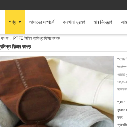
ি
পণ্য
আমাদের সম্পর্কে
কারখানা ভ্রমণ
মান নিয়ন্ত্রণ
আমা
 কাপড় 、PTFE ঝিল্লি প্রলিপ্ত ফিল্টার কাপড়
িপ্ত ফিল্টার কাপড়
পণ্যের 
উৎপত্তি
পরিচিতিম
সাক্ষ্যদান
মডেল নম্
প্রদান:
ন্যূনতম 
মূল্য:
প্যাকেজি