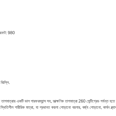
য়েফট: 980
িল্লি.
াপমাত্রায় একটি ভাল পারফরম্যান্স সহ, তাত্ক্ষণিক তাপমাত্রা 260 সেন্টিগ্রেড পর্যন্
িতিশীল শারীরিক মাত্রা, যা প্রধানত কয়লা পোড়ানো বয়লার, বর্জ্য পোড়ানো, কার্বন ব্ল্যা