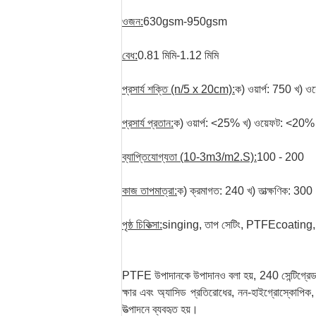
ওজন:
630gsm-950gsm
বেধ:
0.81 মিমি-1.12 মিমি
প্রসার্য শক্তি (n/5 x 20cm):
ক) ওয়ার্প: 750 খ) ও
প্রসার্য প্রতান:
ক) ওয়ার্প: <25% খ) ওয়েফট: <20%
ব্যাপ্তিযোগ্যতা (10-3m3/m2.S):
100 - 200
কাজ তাপমাত্রা:
ক) ক্রমাগত: 240 খ) তাত্ক্ষণিক: 300
পৃষ্ঠ চিকিত্সা:
singing, তাপ সেটিং, PTFEcoating, ঝ
PTFE উপাদানকে উপাদানও বলা হয়, 240 সেন্টিগ্রেড ত
ক্ষার এবং অ্যাসিড প্রতিরোধের, নন-হাইগ্রোস্কোপিক, স্থ
উত্পাদনে ব্যবহৃত হয়।