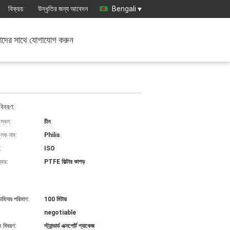
বিক্রয় :
উদ্ধৃতির জন্য আবেদন
Bengali
দের সাথে যোগাযোগ করুন
বিবরণ:
 স্থল:
চীন
ুলক নাম:
Philis
:
ISO
বার:
PTFE ফিল্টার কাপড়
চাহিদার পরিমাণ:
100 মিটার
negotiable
ং বিবরণ:
স্ট্যান্ডার্ড এক্সপোর্ট প্যাকেজ