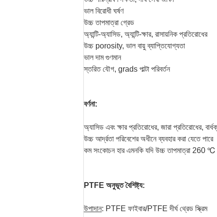
ভাল বিরোধী ঘর্ষণ
উচ্চ তাপমাত্রা গ্রেড
অ্যান্টি-অ্যাসিড, অ্যান্টি-ক্ষার, রাসায়নিক প্রতিরোধের
উচ্চ porosity, ভাল বায়ু ব্যাপ্তিযোগ্যতা
ভাল দাম গুণমান
স্তরিত যৌগ, grads পাল্টা পরিবর্তন
বর্ণনা:
অ্যাসিড এবং ক্ষার প্রতিরোধের, জারা প্রতিরোধের, বার্ধ
উচ্চ আর্দ্রতা পরিবেশের অধীনে ব্যবহার করা যেতে পারে
কম সংকোচন হার এমনকি যদি উচ্চ তাপমাত্রা 260 ℃
PTFE অনুভূত বৈশিষ্ট্য:
উপাদান
: PTFE ফাইবার/PTFE দীর্ঘ থ্রেড স্ক্রিম