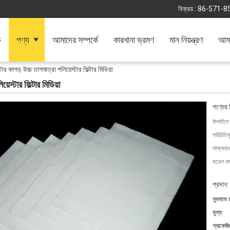
বিক্রয় :
86-571-8
ি
পণ্য
আমাদের সম্পর্কে
কারখানা ভ্রমণ
মান নিয়ন্ত্রণ
আমা
টার কাপড় উচ্চ তাপমাত্রা পলিয়েস্টার ফিল্টার মিডিয়া
়েস্টার ফিল্টার মিডিয়া
পণ্যের 
উৎপত্তি
পরিচিতিম
সাক্ষ্যদান
মডেল নম্
প্রদান:
ন্যূনতম 
মূল্য:
প্যাকেজি