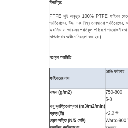
বিজ্ঞপ্তি:
PTFE সুই অনুভূত 100% PTFE ফাইবার থেকে উত্পাদিত 
প্রতিরোধের, উচ্চ এবং নিম্ন তাপমাত্রা প্রতিরোধের,
অ্যাসিড ও ক্ষার-এর প্রতিকূল পরিবেশে প্রয়োজনীয়
তাপমাত্রার অধীনে নিয়ন্ত্রণ করা হয়।
পণ্যের পরামিতি
ptfe ফাইবার
ফাইবারের নাম
ওজন (g/m2)
750-800
5-8
বায়ু ব্যাপ্তিযোগ্যতা (m3/m2/min)
প্রস্থ(মি)
<2.2 মি
ব্রেক শক্তি (N/5 সেমি)
Warp≥900 
অ্যাসিড প্রতিরোধের
চমৎকার