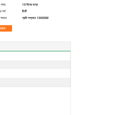
 সময়:
10 দিনের মধ্যে
 শর্ত:
টি/টি
ক্ষমতা:
প্রতি সপ্তাহে 10000M
াযোগ