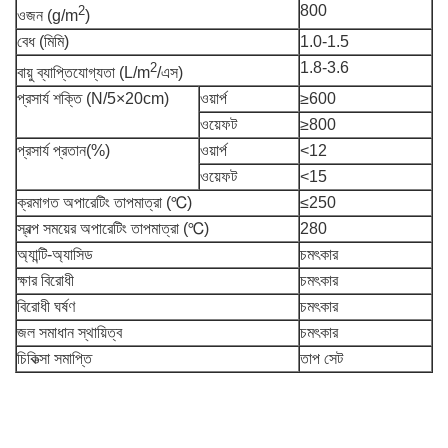
800
2
ওজন (g/m
)
বেধ (মিমি)
1.0-1.5
1.8-3.6
2
বায়ু ব্যাপ্তিযোগ্যতা (L/m
/এস)
প্রসার্য শক্তি (N/5×20cm)
ওয়ার্প
≥600
ওয়েফট
≥800
প্রসার্য প্রতান(%)
ওয়ার্প
<12
ওয়েফট
<15
ক্রমাগত অপারেটিং তাপমাত্রা (℃)
≤250
স্বল্প সময়ের অপারেটিং তাপমাত্রা (℃)
280
অ্যান্টি-অ্যাসিড
চমৎকার
ক্ষার বিরোধী
চমৎকার
বিরোধী ঘর্ষণ
চমৎকার
জল সমাধান স্থায়িত্ব
চমৎকার
চিকিত্সা সমাপ্তি
তাপ সেট