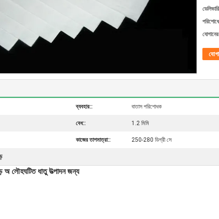
ডেলিভারি
পরিশোধের
যোগানের 
যোগ
ব্যবহার::
বাতাস পরিশোধক
বেধ::
1.2 মিমি
কাজের তাপমাত্রা::
250-280 ডিগ্রী সে
ড়
পড় অ লৌহঘটিত ধাতু উত্পাদন জন্য