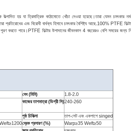
হয় যা ত্রিমাত্রিক কাঠামোতে খোঁচা দেওয়া হয়েছে।তারা যেমন চমৎকার নমনীয়তা, ছা
 জারা প্রতিরোধের এবং বিরোধী বার্ধক্য হিসাবে চমৎকার বৈশিষ্ট্য আছে.100% PTFE ফিল
তা পূরণ করতে পারে।PTFE ফিল্টার উপাদানের জীবনকাল 4 বছরেরও বেশি সময়ের জন্য নিশ্চ
বেধ (মিমি)
1.8-2.0
কাজের তাপমাত্রা (ডিগ্রী সি)
240-260
পৃষ্ঠ চিকিত্সা
তাপ-সেট এবং একপাশে singed
Weft≥1200
ব্রেক প্রসারণ (%)
Warp≥35 Weft≥50
ক্ষার প্রতিরোধ
চমৎকার