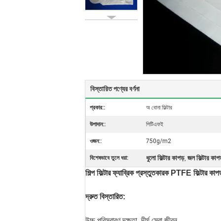
বিস্তারিত পণ্যের বর্ণনা
প্রকার::
অ বোনা ফিল্টার
উপাদান::
পিটিএফই
ওজন::
750g/m2
ধুলো ফিল্টার কাপড়
জল ফিল্টার কাপ
বিশেষভাবে তুলে ধরা:
,
শিল্প ফিল্টার ফ্যাব্রিক প্রস্তুতকারক PTFE ফিল্টার কা
দ্রুত বিস্তারিত:
উচ্চ পরিস্রাবণ দক্ষতা, দীর্ঘ সেবা জীবন