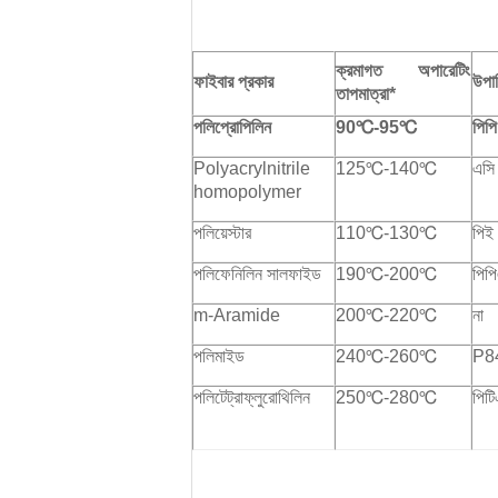
ক্রমাগত অপারেটিং
ফাইবার প্রকার
উপা
তাপমাত্রা*
পলিপ্রোপিলিন
90℃-95℃
পিপি
Polyacrylnitrile
125℃-140℃
এসি
homopolymer
পলিয়েস্টার
110℃-130℃
পিই
পলিফেনিলিন সালফাইড
190℃-200℃
পিপ
m-Aramide
200℃-220℃
না
পলিমাইড
240℃-260℃
P8
পলিটেট্রাফ্লুরোথিলিন
250℃-280℃
পিট