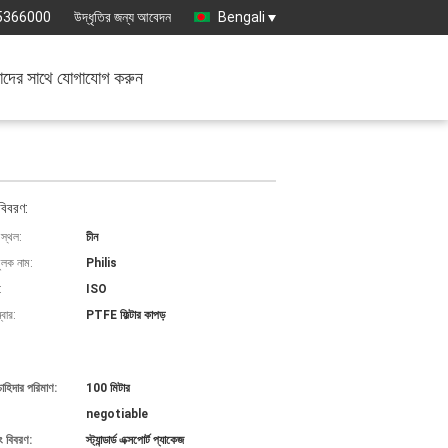
5366000
উদ্ধৃতির জন্য আবেদন
Bengali
দের সাথে যোগাযোগ করুন
বিবরণ:
 স্থল:
চীন
ুলক নাম:
Philis
:
ISO
বার:
PTFE ফিল্টার কাপড়
চাহিদার পরিমাণ:
100 মিটার
negotiable
ং বিবরণ:
স্ট্যান্ডার্ড এক্সপোর্ট প্যাকেজ