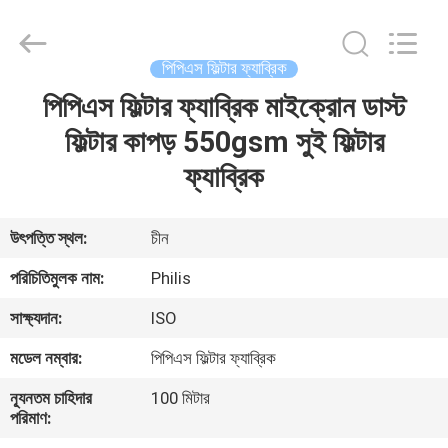
Philis
Filter
Technology
Co.,
Ltd..
পিপিএস ফিল্টার ফ্যাব্রিক
All
Rights
পিপিএস ফিল্টার ফ্যাব্রিক মাইক্রোন ডাস্ট
বাড়ি
Reserved.
ফিল্টার কাপড় 550gsm সুই ফিল্টার
পণ্য
ফ্যাব্রিক
আমাদের
উৎপত্তি স্থল:
চীন
সম্পর্কে
পরিচিতিমুলক নাম:
Philis
সাক্ষ্যদান:
ISO
কারখানা
মডেল নম্বার:
পিপিএস ফিল্টার ফ্যাব্রিক
ভ্রমণ
ন্যূনতম চাহিদার
100 মিটার
পরিমাণ:
মান