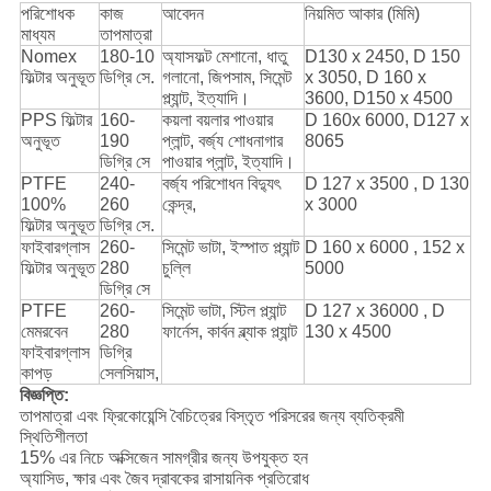
পরিশোধক
কাজ
আবেদন
নিয়মিত আকার (মিমি)
মাধ্যম
তাপমাত্রা
Nomex
180-10
অ্যাসফল্ট মেশানো, ধাতু
D130 x 2450, D 150
ফিল্টার অনুভূত
ডিগ্রি সে.
গলানো, জিপসাম, সিমেন্ট
x 3050, D 160 x
প্ল্যান্ট, ইত্যাদি।
3600, D150 x 4500
PPS ফিল্টার
160-
কয়লা বয়লার পাওয়ার
D 160x 6000, D127 x
অনুভূত
190
প্লান্ট, বর্জ্য শোধনাগার
8065
ডিগ্রি সে
পাওয়ার প্লান্ট, ইত্যাদি।
PTFE
240-
বর্জ্য পরিশোধন বিদ্যুৎ
D 127 x 3500 , D 130
100%
260
কেন্দ্র,
x 3000
ফিল্টার অনুভূত
ডিগ্রি সে.
ফাইবারগ্লাস
260-
সিমেন্ট ভাটা, ইস্পাত প্ল্যান্ট
D 160 x 6000 , 152 x
ফিল্টার অনুভূত
280
চুল্লি
5000
ডিগ্রি সে
PTFE
260-
সিমেন্ট ভাটা, স্টিল প্ল্যান্ট
D 127 x 36000 , D
মেমরবেন
280
ফার্নেস, কার্বন ব্ল্যাক প্ল্যান্ট
130 x 4500
ফাইবারগ্লাস
ডিগ্রি
কাপড়
সেলসিয়াস,
বিজ্ঞপ্তি:
তাপমাত্রা এবং ফ্রিকোয়েন্সি বৈচিত্রের বিস্তৃত পরিসরের জন্য ব্যতিক্রমী
স্থিতিশীলতা
15% এর নিচে অক্সিজেন সামগ্রীর জন্য উপযুক্ত হন
অ্যাসিড, ক্ষার এবং জৈব দ্রাবকের রাসায়নিক প্রতিরোধ