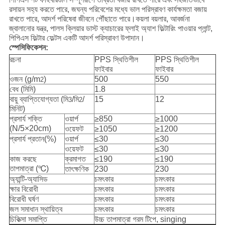
রসায়ন সহ্য করতে পারে, জঘন্য পরিবেশের মধ্যে ভাল পরিস্রাবণ কার্যক্ষমতা বজায়
রাখতে পারে, আদর্শ পরিষেবা জীবনে পৌঁছাতে পারে।কয়লা বয়লার, আবর্জনা
জ্বালানোর যন্ত্র, পালস ক্লিয়ার ডাস্ট ক্যাচারের ফ্লাই অ্যাশ ফিল্টারিং পাওয়ার প্লান্ট,
পিপিএস ফিল্টার ফেল্টস একটি আদর্শ পরিস্রাবণ উপাদান।
স্পেসিফিকেশন:
রচনা
PPS স্থিতিশীল
PPS স্থিতিশীল
ফাইবার
ফাইবার
ওজন (g/m
)
500
550
2
বেধ (মিমি)
1.8
বায়ু ব্যাপ্তিযোগ্যতা (মি
/মি
/
15
12
3
2
মিনিট)
প্রসার্য শক্তি
ওয়ার্প
≥850
≥1000
(N/5×20cm)
ওয়েফট
≥1050
≥1200
প্রসার্য প্রতান(%)
ওয়ার্প
≤30
≤30
ওয়েফট
≤30
≤30
কাজ করছে
ক্রমাগত
≤190
≤190
তাপমাত্রা (℃)
তাৎক্ষণিক
230
230
অ্যান্টি-অ্যাসিড
চমৎকার
চমৎকার
ক্ষার বিরোধী
চমৎকার
চমৎকার
বিরোধী ঘর্ষণ
চমৎকার
চমৎকার
জল সমাধান স্থায়িত্ব
চমৎকার
চমৎকার
চিকিত্সা সমাপ্তি
উচ্চ তাপমাত্রা গরম টিপে, singing