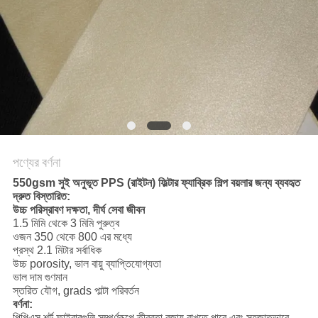
PRIVACY
POLICY
পণ্যের বর্ণনা
550gsm সুই অনুভূত PPS (রাইটন) ফিল্টার ফ্যাব্রিক শিল্প বয়লার জন্য ব্যবহৃত
দ্রুত বিস্তারিত:
উচ্চ পরিস্রাবণ দক্ষতা, দীর্ঘ সেবা জীবন
1.5 মিমি থেকে 3 মিমি পুরুত্ব
ওজন 350 থেকে 800 এর মধ্যে
প্রস্থ 2.1 মিটার সর্বাধিক
উচ্চ porosity, ভাল বায়ু ব্যাপ্তিযোগ্যতা
ভাল দাম গুণমান
স্তরিত যৌগ, grads পাল্টা পরিবর্তন
বর্ণনা:
পিপিএস শর্ট ফাইবারগুলি সম্পূর্ণরূপে তীব্রতা বজায় রাখতে পারে এবং সহজাতভাবে