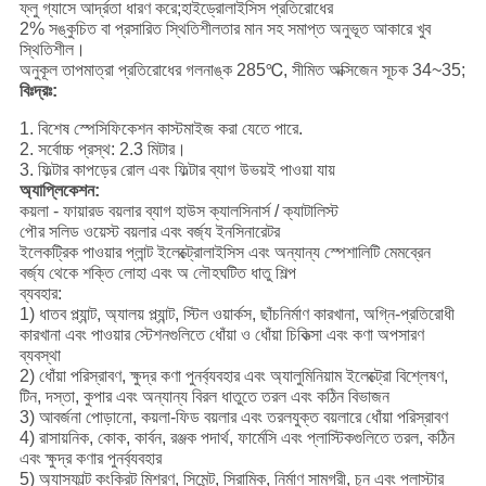
ফ্লু গ্যাসে আর্দ্রতা ধারণ করে;হাইড্রোলাইসিস প্রতিরোধের
2% সঙ্কুচিত বা প্রসারিত স্থিতিশীলতার মান সহ সমাপ্ত অনুভূত আকারে খুব
স্থিতিশীল।
অনুকূল তাপমাত্রা প্রতিরোধের গলনাঙ্ক 285℃, সীমিত অক্সিজেন সূচক 34~35;
বিঃদ্রঃ:
1. বিশেষ স্পেসিফিকেশন কাস্টমাইজ করা যেতে পারে.
2. সর্বোচ্চ প্রস্থ: 2.3 মিটার।
3. ফিল্টার কাপড়ের রোল এবং ফিল্টার ব্যাগ উভয়ই পাওয়া যায়
অ্যাপ্লিকেশন:
কয়লা - ফায়ারড বয়লার ব্যাগ হাউস ক্যালসিনার্স / ক্যাটালিস্ট
পৌর সলিড ওয়েস্ট বয়লার এবং বর্জ্য ইনসিনারেটর
ইলেকট্রিক পাওয়ার প্লান্ট ইলেক্ট্রোলাইসিস এবং অন্যান্য স্পেশালিটি মেমব্রেন
বর্জ্য থেকে শক্তি লোহা এবং অ লৌহঘটিত ধাতু শিল্প
ব্যবহার:
1) ধাতব প্ল্যান্ট, অ্যালয় প্ল্যান্ট, স্টিল ওয়ার্কস, ছাঁচনির্মাণ কারখানা, অগ্নি-প্রতিরোধী
কারখানা এবং পাওয়ার স্টেশনগুলিতে ধোঁয়া ও ধোঁয়া চিকিত্সা এবং কণা অপসারণ
ব্যবস্থা
2) ধোঁয়া পরিস্রাবণ, ক্ষুদ্র কণা পুনর্ব্যবহার এবং অ্যালুমিনিয়াম ইলেক্ট্রো বিশ্লেষণ,
টিন, দস্তা, কুপার এবং অন্যান্য বিরল ধাতুতে তরল এবং কঠিন বিভাজন
3) আবর্জনা পোড়ানো, কয়লা-ফিড বয়লার এবং তরলযুক্ত বয়লারে ধোঁয়া পরিস্রাবণ
4) রাসায়নিক, কোক, কার্বন, রঞ্জক পদার্থ, ফার্মেসি এবং প্লাস্টিকগুলিতে তরল, কঠিন
এবং ক্ষুদ্র কণার পুনর্ব্যবহার
5) অ্যাসফাল্ট কংক্রিট মিশ্রণ, সিমেন্ট, সিরামিক, নির্মাণ সামগ্রী, চুন এবং প্লাস্টার