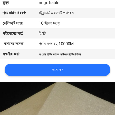
মূল্য:
negotiable
নিয়ন্ত্রণ
প্যাকেজিং বিবরণ:
স্ট্যান্ডার্ড এক্সপোর্ট প্যাকেজ
আমাদের
ডেলিভারি সময়:
10 দিনের মধ্যে
সাথে
পরিশোধের শর্ত:
টি/টি
যোগাযোগ
যোগানের ক্ষমতা:
প্রতি সপ্তাহে 10000M
করুন
লক্ষণীয় করা:
,
অ বোনা ফিল্টার কাপড়
মাইক্রন ফিল্টার মিডিয়া
উদ্ধৃতির
ভালো দাম
জন্য
আবেদন
সাইট
ম্যাপ