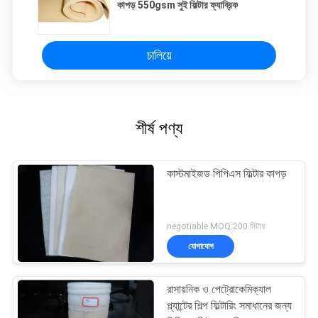
কাপড় 550gsm সুই ফিল্টার ফ্যাব্রিক
চালিয়ে
শীর্ষ পণ্য
কাস্টমাইজড পিপিএস ফিল্টার কাপড়
negotiable MOQ:200 মিটার
যোগাযোগ
রাসায়নিক ও পেট্রোকেমিক্যাল
প্ল্যান্টের শিল্প ফিল্টারিং সমাধানের জন্য