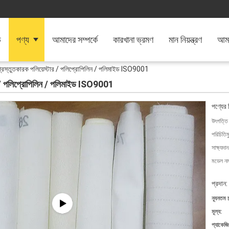
ি
পণ্য
আমাদের সম্পর্কে
কারখানা ভ্রমণ
মান নিয়ন্ত্রণ
আমা
় প্রস্তুতকারক পলিয়েস্টার / পলিপ্রোপিলিন / পলিমাইড ISO9001
্টার / পলিপ্রোপিলিন / পলিমাইড ISO9001
পণ্যের 
উৎপত্তি
পরিচিতিম
সাক্ষ্যদান
মডেল নম্
প্রদান:
ন্যূনতম 
মূল্য:
প্যাকেজি