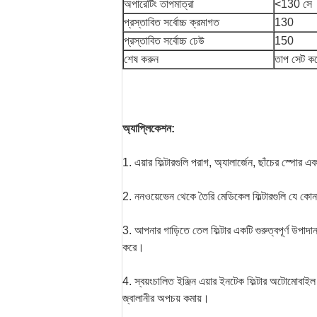
অপারেটিং তাপমাত্রা
<130 সে
প্রস্তাবিত সর্বোচ্চ ক্রমাগত
130
প্রস্তাবিত সর্বোচ্চ ঢেউ
150
শেষ করুন
তাপ সেট করে
অ্যাপ্লিকেশন:
1. এয়ার ফিল্টারগুলি পরাগ, অ্যালার্জেন, ছাঁচের স্পোর
2. ননওয়েভেন থেকে তৈরি মেডিকেল ফিল্টারগুলি যে কোনও 
3. আপনার গাড়িতে তেল ফিল্টার একটি গুরুত্বপূর্ণ উপা
করে।
4. স্বয়ংচালিত ইঞ্জিন এয়ার ইনটেক ফিল্টার অটোমোবাইল ই
জ্বালানীর অপচয় কমায়।