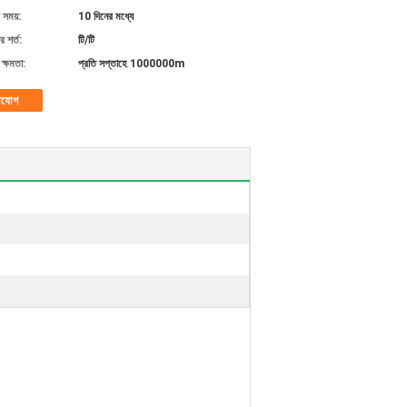
 সময়:
10 দিনের মধ্যে
 শর্ত:
টি/টি
ক্ষমতা:
প্রতি সপ্তাহে 1000000m
াযোগ