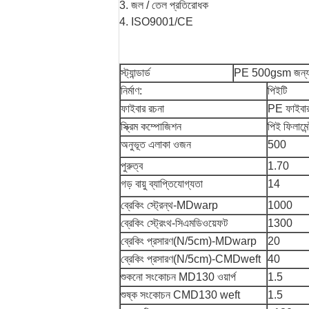
3. জল / তেল প্রতিরোধক
4. ISO9001/CE
স্ট্যান্ডার্ড
PE 500gsm জন্য 
নির্মাণ:
পিইটি
ফাইবার রচনা
PE ফাইবা
স্ক্রিম কম্পোজিশন
পিই ফিলামেন্
অনুভূত এলাকা ওজন
500
পুরুত্ব
1.70
গড় বায়ু ব্যাপ্তিযোগ্যতা
14
ব্রেকিং স্ট্রেন্থ-MDwarp
1000
ব্রেকিং স্ট্রেংথ-সিএমডিওয়েফট
1300
ব্রেকিং প্রসারণ(N/5cm)-MDwarp
20
ব্রেকিং প্রসারণ(N/5cm)-CMDweft
40
শুকনো সংকোচন MD130 ওয়ার্প
1.5
শুষ্ক সংকোচন CMD130 weft
1.5