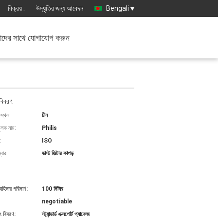
বিক্রয় :
উদ্ধৃতির জন্য আবেদন
Bengali
দের সাথে যোগাযোগ করুন
বিবরণ:
 স্থল:
চীন
ুলক নাম:
Philis
:
ISO
বার:
ডাস্ট ফিল্টার কাপড়
চাহিদার পরিমাণ:
100 মিটার
negotiable
ং বিবরণ:
স্ট্যান্ডার্ড এক্সপোর্ট প্যাকেজ