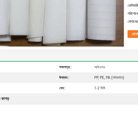
ডেলিভারি
পরিশোধের
যোগানের 
যোগ
সনদপত্র::
আইএসও
উপাদান::
PP, PE, PA (পলিমাইড)
বেধ::
1-2 মিমি
র কাপড়