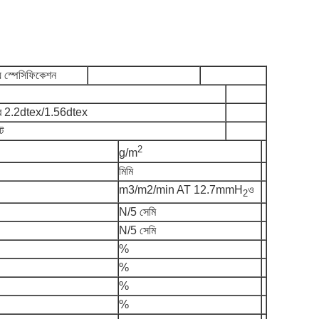
স্পেসিফিকেশন
র 2.2dtex/1.56dtex
ট
2
g/m
মিমি
m3/m2/min AT 12.7mmH
ও
2
N/5 সেমি
N/5 সেমি
%
%
%
%