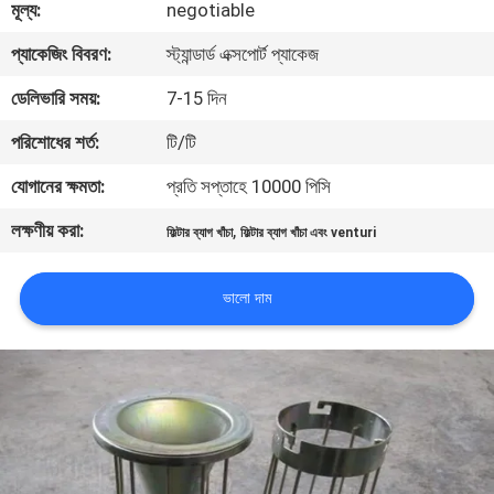
মূল্য:
negotiable
নিয়ন্ত্রণ
প্যাকেজিং বিবরণ:
স্ট্যান্ডার্ড এক্সপোর্ট প্যাকেজ
আমাদের
ডেলিভারি সময়:
7-15 দিন
সাথে
পরিশোধের শর্ত:
টি/টি
যোগাযোগ
যোগানের ক্ষমতা:
প্রতি সপ্তাহে 10000 পিসি
করুন
লক্ষণীয় করা:
,
ফিল্টার ব্যাগ খাঁচা
ফিল্টার ব্যাগ খাঁচা এবং venturi
উদ্ধৃতির
ভালো দাম
জন্য
আবেদন
সাইট
ম্যাপ