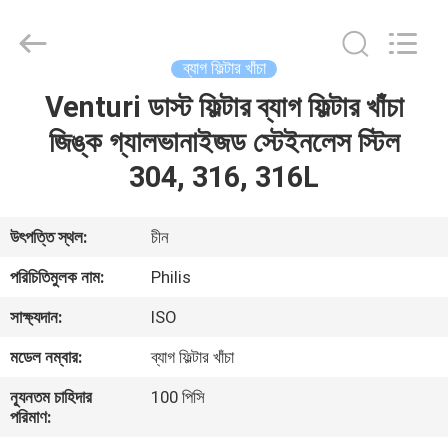
Philis
Filter
Technology
Co.,
Ltd..
ব্যাগ ফিল্টার খাঁচা
All
Rights
Venturi ডাস্ট ফিল্টার ব্যাগ ফিল্টার খাঁচা
বাড়ি
Reserved.
জিঙ্ক গ্যালভানাইজড স্টেইনলেস স্টিল
পণ্য
304, 316, 316L
আমাদের
উৎপত্তি স্থল:
চীন
সম্পর্কে
পরিচিতিমুলক নাম:
Philis
সাক্ষ্যদান:
ISO
কারখানা
মডেল নম্বার:
ব্যাগ ফিল্টার খাঁচা
ভ্রমণ
ন্যূনতম চাহিদার
100 পিসি
পরিমাণ:
মান