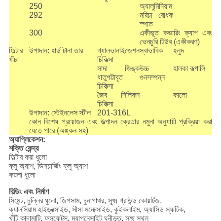
250
অ্যালুমিনিয়াম
292
মরিচা রোধক
স্পাত
300
একীভূত কভারিং ক্যাপ এবং
ভেনচুরি টিউব (একীকরণ)
ফিল্টার
উপাদান: হার্ড টানা তার
গ্যালভানাইজেশন
স্বাভাবিক
হলুদ
খাঁচা
চিকিত্সা
সাদা জিঙ্ক
উচ্চ
হালকা রূপালি
ধাতুপট্টাবৃত
গুনসম্পন্ন
চিকিত্সা
জৈব সিলিকন
কালো
চিকিত্সা
উপাদান: স্টেইনলেস স্টীল
201-316L
কোন বিশেষ প্রয়োজন এবং উত্পাদন ক্রেতার নমুনা অনুযায়ী প্রক্রিয়া করা
যেতে পারে (অঙ্কন সহ)
অ্যাপ্লিকেশন:
শক্তি কেন্দ্র
ফিল্টার করা ধুলো
ফ্লু অ্যাশ, ডিসচার্জিং ফ্লু অ্যাশ
কয়লা ধুলো
বিল্ডিং এবং নির্মাণ
সিমেন্ট, চুল্লির ধুলো, জিপসাম, চুনাপাথর, সূক্ষ্ম গ্রাউন্ড কোয়ার্টজ,
ক্যালসিয়াম হাইড্রক্সাইড, সীসা মনোক্সাইড, কুইকলাইম, অ্যাসিড স্ফটিক,
খাঁটি কাদামাটি, ফসফেটস, ম্যাগনেসাইট ঘনীভূত, সূক্ষ্ম স্থল