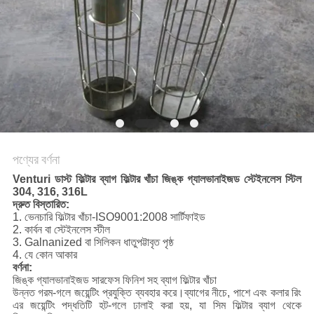
PRIVACY
POLICY
পণ্যের বর্ণনা
Venturi ডাস্ট ফিল্টার ব্যাগ ফিল্টার খাঁচা জিঙ্ক গ্যালভানাইজড স্টেইনলেস স্টিল
304, 316, 316L
দ্রুত বিস্তারিত:
1. ভেনচারি ফিল্টার খাঁচা-ISO9001:2008 সার্টিফাইড
2. কার্বন বা স্টেইনলেস স্টীল
3. Galnanized বা সিলিকন ধাতুপট্টাবৃত পৃষ্ঠ
4. যে কোন আকার
বর্ণনা:
জিঙ্ক গ্যালভানাইজড সারফেস ফিনিশ সহ ব্যাগ ফিল্টার খাঁচা
উন্নত গরম-গলে জয়েন্টিং প্রযুক্তি ব্যবহার করে।ব্যাগের নীচে, পাশে এবং কলার রিং
এর জয়েন্টিং পদ্ধতিটি হট-গলে ঢালাই করা হয়, যা সিম ফিল্টার ব্যাগ থেকে