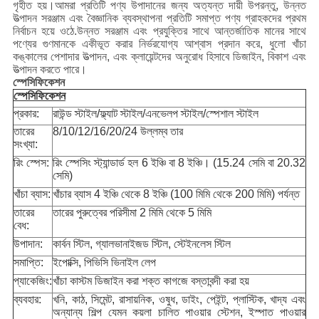
গৃহীত হয়।আমরা প্রতিটি পণ্য উপাদানের জন্য অত্যন্ত দায়ী উপরন্তু, উন্নত
উত্পাদন সরঞ্জাম এবং বৈজ্ঞানিক ব্যবস্থাপনা প্রতিটি সমাপ্ত পণ্য গ্রাহকদের প্রথম
নির্বাচন হয়ে ওঠে.উন্নত সরঞ্জাম এবং প্রযুক্তির সাথে আন্তর্জাতিক মানের সাথে
পণ্যের গুণমানকে একীভূত করার নির্ভরযোগ্য আশ্বাস প্রদান করে, ধুলো খাঁচা
কঙ্কালের পেশাদার উত্পাদন, এবং ক্লায়েন্টদের অনুরোধ হিসাবে ডিজাইন, বিকাশ এবং
উত্পাদন করতে পারে।
স্পেসিফিকেশন
স্পেসিফিকেশন
প্রকার:
রাউন্ড স্টাইল/ফ্ল্যাট স্টাইল/এনভেলপ স্টাইল/স্পেশাল স্টাইল
তারের
8/10/12/16/20/24 উল্লম্ব তার
সংখ্যা:
রিং স্পেস:
রিং স্পেসিং স্ট্যান্ডার্ড হল 6 ইঞ্চি বা 8 ইঞ্চি। (15.24 সেমি বা 20.32
সেমি)
খাঁচা ব্যাস:
খাঁচার ব্যাস 4 ইঞ্চি থেকে 8 ইঞ্চি (100 মিমি থেকে 200 মিমি) পর্যন্ত
তারের
তারের পুরুত্বের পরিসীমা 2 মিমি থেকে 5 মিমি
বেধ:
উপাদান:
কার্বন স্টিল, গ্যালভানাইজড স্টিল, স্টেইনলেস স্টিল
সমাপ্তি:
ইপোক্সি, পিভিসি ভিনাইল লেপ
প্যাকেজিং:
খাঁচা কাস্টম ডিজাইন করা শক্ত কাগজে বস্তাবন্দী করা হয়
ব্যবহার:
খনি, কাঠ, সিমেন্ট, রাসায়নিক, ওষুধ, ডাইং, পেইন্ট, প্লাস্টিক, খাদ্য এবং
অন্যান্য শিল্প যেমন কয়লা চালিত পাওয়ার স্টেশন, ইস্পাত পাওয়ার