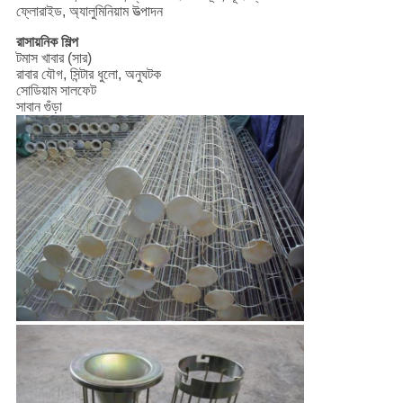
ফ্লোরাইড, অ্যালুমিনিয়াম উত্পাদন
রাসায়নিক শিল্প
টমাস খাবার (সার)
রাবার যৌগ, সিন্টার ধুলো, অনুঘটক
সোডিয়াম সালফেট
সাবান গুঁড়া