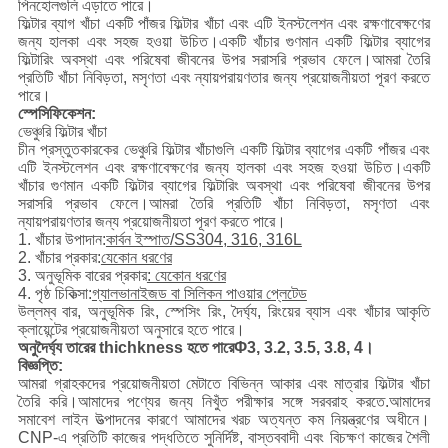
পিনহোলগুলি এড়াতে পারে।
ফিল্টার ব্যাগ খাঁচা একটি পাঁজর ফিল্টার খাঁচা এবং এটি ইনস্টলেশন এবং রক্ষণাবেক্ষণের
জন্য হালকা এবং সহজ হওয়া উচিত।একটি খাঁচার গুণমান একটি ফিল্টার ব্যাগের
ফিল্টারিং অবস্থা এবং পরিষেবা জীবনের উপর সরাসরি প্রভাব ফেলে।আমরা তৈরি
প্রতিটি খাঁচা নিবিড়তা, মসৃণতা এবং ন্যায়পরায়ণতার জন্য প্রয়োজনীয়তা পূরণ করতে
পারে।
স্পেসিফিকেশন:
ভেঞ্চুরি ফিল্টার খাঁচা
চীন প্রস্তুতকারকের ভেঞ্চুরি ফিল্টার খাঁচাগুলি একটি ফিল্টার ব্যাগের একটি পাঁজর এবং
এটি ইনস্টলেশন এবং রক্ষণাবেক্ষণের জন্য হালকা এবং সহজ হওয়া উচিত।একটি
খাঁচার গুণমান একটি ফিল্টার ব্যাগের ফিল্টারিং অবস্থা এবং পরিষেবা জীবনের উপর
সরাসরি প্রভাব ফেলে।আমরা তৈরি প্রতিটি খাঁচা নিবিড়তা, মসৃণতা এবং
ন্যায়পরায়ণতার জন্য প্রয়োজনীয়তা পূরণ করতে পারে।
1. খাঁচার উপাদান:
কার্বন ইস্পাত/SS304, 316, 316L
2. খাঁচার প্রকার:
যেকোন ধরণের
3. অনুভূমিক বারের প্রকার
: যেকোন ধরণের
4. পৃষ্ঠ চিকিত্সা:
গ্যালভানাইজড বা সিলিকন পাওয়ার প্লেটেড
উল্লম্ব বার, অনুভূমিক রিং, স্পেসিং রিং, দৈর্ঘ্য, রিংয়ের ব্যাস এবং খাঁচার আকৃতি
ক্লায়েন্টের প্রয়োজনীয়তা অনুসারে হতে পারে।
অনুদৈর্ঘ্য তারের thichkness হতে পারে
Φ
3, 3.2, 3.5, 3.8, 4।
বিজ্ঞপ্তি:
আমরা গ্রাহকদের প্রয়োজনীয়তা মেটাতে বিভিন্ন আকার এবং মাত্রার ফিল্টার খাঁচা
তৈরি করি।আমাদের পণ্যের জন্য নিখুঁত পরীক্ষার সঙ্গে সরবরাহ করতে.আমাদের
সমাবেশ লাইন উত্পাদনের কারণে আমাদের খরচ অত্যন্ত কম নিয়ন্ত্রণের অধীনে।
CNP-এ প্রতিটি কাজের পদ্ধতিতে সুনির্দিষ্ট, বাস্তববাদী এবং বিচক্ষণ কাজের শৈলী