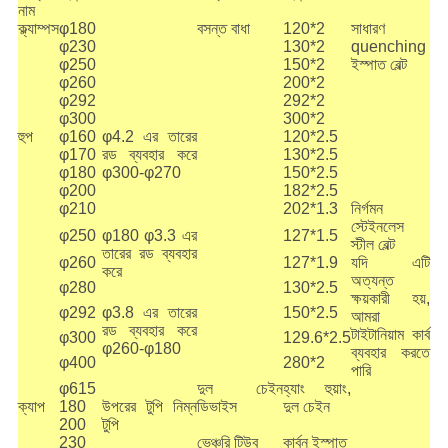
নাম
ক্ল্যাম্পস
φ180
বসন্ত বাধা
120*2
সাধারণ
φ230
130*2
quenching
φ250
150*2
ইস্পাত বেল্ট
φ260
200*2
φ292
292*2
φ300
300*2
হুপ
φ160
φ4.2 এর তারের
120*2.5
φ170
রড ব্যবহার করে
130*2.5
φ180
φ300-φ270
150*2.5
φ200
182*2.5
φ210
202*1.3
নির্গমন
স্টেইনলেস
φ250
φ180 φ3.3 এর
127*1.5
স্টীল বেল্ট
তারের রড ব্যবহার
φ260
127*1.9
যদি এটি
করে
অত্যন্ত
φ280
130*2.5
ক্ষয়কারী হয়,
φ292
φ3.8 এর তারের
150*2.5
আমরা
রড ব্যবহার করে
টাইটানিয়াম কার্ব
φ300
129.6*2.5
φ260-φ180
ব্যবহার করতে
φ400
280*2
পারি
φ615
দুল চেইন
হ্যাং হুয়াং,
ক্যাপ
180
উপরের টুপি নিম্ন
ডিভাইস
দুল চেইন
200
টুপি
230
ভেঞ্চুরি টিউব
কার্বন ইস্পাত