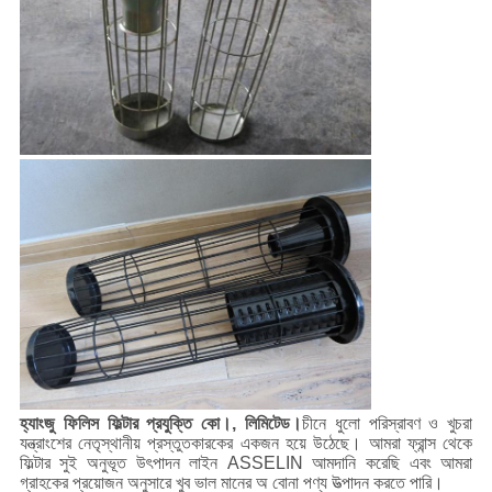
হ্যাংজু ফিলিস ফিল্টার প্রযুক্তি কো।, লিমিটেড।
চীনে ধুলো পরিস্রাবণ ও খুচরা
যন্ত্রাংশের নেতৃস্থানীয় প্রস্তুতকারকের একজন হয়ে উঠেছে। আমরা ফ্রান্স থেকে
ফিল্টার সুই অনুভূত উৎপাদন লাইন ASSELIN আমদানি করেছি এবং আমরা
গ্রাহকের প্রয়োজন অনুসারে খুব ভাল মানের অ বোনা পণ্য উত্পাদন করতে পারি।