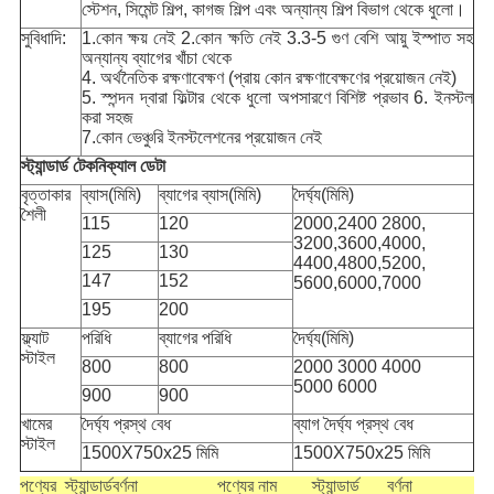
স্টেশন, সিমেন্ট শিল্প, কাগজ শিল্প এবং অন্যান্য শিল্প বিভাগ থেকে ধুলো।
সুবিধাদি:
1.কোন ক্ষয় নেই 2.কোন ক্ষতি নেই 3.3-5 গুণ বেশি আয়ু ইস্পাত সহ
অন্যান্য ব্যাগের খাঁচা থেকে
4. অর্থনৈতিক রক্ষণাবেক্ষণ (প্রায় কোন রক্ষণাবেক্ষণের প্রয়োজন নেই)
5. স্পন্দন দ্বারা ফিল্টার থেকে ধুলো অপসারণে বিশিষ্ট প্রভাব 6. ইনস্টল
করা সহজ
7.কোন ভেঞ্চুরি ইনস্টলেশনের প্রয়োজন নেই
স্ট্যান্ডার্ড টেকনিক্যাল ডেটা
বৃত্তাকার
ব্যাস(মিমি)
ব্যাগের ব্যাস(মিমি)
দৈর্ঘ্য(মিমি)
শৈলী
115
120
2000,2400 2800,
3200,3600,4000,
125
130
4400,4800,5200,
147
152
5600,6000,7000
195
200
ফ্ল্যাট
পরিধি
ব্যাগের পরিধি
দৈর্ঘ্য(মিমি)
স্টাইল
800
800
2000 3000 4000
5000 6000
900
900
খামের
দৈর্ঘ্য প্রস্থ বেধ
ব্যাগ দৈর্ঘ্য প্রস্থ বেধ
স্টাইল
1500X750x25 মিমি
1500X750x25 মিমি
পণ্যের
স্ট্যান্ডার্ড
বর্ণনা
পণ্যের নাম
স্ট্যান্ডার্ড
বর্ণনা