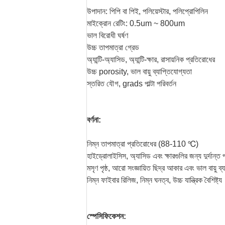
উপাদান: পিপি বা পিই, পলিয়েস্টার, পলিপ্রোপিলিন
মাইক্রোন রেটিং: 0.5um ~ 800um
ভাল বিরোধী ঘর্ষণ
উচ্চ তাপমাত্রা গ্রেড
অ্যান্টি-অ্যাসিড, অ্যান্টি-ক্ষার, রাসায়নিক প্রতিরোধের
উচ্চ porosity, ভাল বায়ু ব্যাপ্তিযোগ্যতা
স্তরিত যৌগ, grads পাল্টা পরিবর্তন
বর্ণনা:
নিম্ন তাপমাত্রা প্রতিরোধের (88-110 ℃)
হাইড্রোলাইসিস, অ্যাসিড এবং ক্ষারগুলির জন্য দুর্দান্ত
মসৃণ পৃষ্ঠ, আরো সংজ্ঞায়িত ছিদ্র আকার এবং ভাল বায়ু ব্
নিম্ন ফাইবার রিলিজ, নিম্ন ঘনত্ব, উচ্চ যান্ত্রিক বৈশিষ্ট্য
স্পেসিফিকেশন: