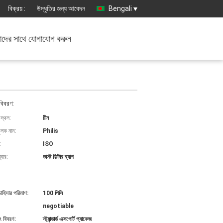
বিক্রয় :
উদ্ধৃতির জন্য আবেদন
Bengali
দের সাথে যোগাযোগ করুন
বিবরণ:
 স্থল:
চীন
ুলক নাম:
Philis
:
ISO
বার:
ডাস্ট ফিল্টার ব্যাগ
চাহিদার পরিমাণ:
100 পিসি
negotiable
ং বিবরণ:
স্ট্যান্ডার্ড এক্সপোর্ট প্যাকেজ