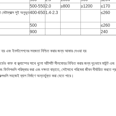
500-550
2.0
≥800
≥1200
≤170
া মেটাম্যাক্স সুই অনুভূত
400-650
1.4-2.3
≤260
500
≤260
900
240
রা হয় এবং ইনস্টলেশনের সহজতা নিশ্চিত করার জন্য আকার দেওয়া হয়
ড, কর্ডেড কাফ বা ক্ল্যাম্পের সাথে ধুলো আঁটসাঁট সীলমোহর নিশ্চিত করার জন্য দৃঢ়ভাবে মাউন্
ং ফিনিশগুলি পরিষ্কার করা এবং দক্ষতা বাড়াতে, সেইসাথে পরিষেবা জীবন দীর্ঘায়িত করতে প
িকল্পগুলি সহজেই ব্যাগ নির্মাণে অন্তর্ভুক্ত করা যেতে পারে।