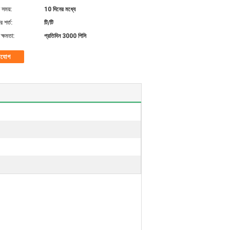
 সময়:
10 দিনের মধ্যে
 শর্ত:
টি/টি
ক্ষমতা:
প্রতিদিন 3000 পিসি
াযোগ