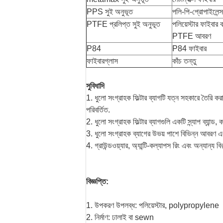
PPS সুই অনুভূত
পলি-পি-প্রোপাইলেন্স
PTFE প্রলিপ্ত সুই অনুভূত
পলিয়েস্টার ফাইবার ব
PTFE আবরণ
P84
P84 ফাইবার
ফাইবারগ্লাস
কাঁচ তন্তু
সুবিধাদি
1. ধুলো সংগ্রাহক ফিল্টার ব্যাগটি যত্ন সহকারে তৈরি ক
পরিবর্তিত.
2. ধুলো সংগ্রাহক ফিল্টার ব্যাগগুলি একটি স্ন্যাপ ব্যান্
3. ধুলো সংগ্রাহক ব্যাগের উভয় পাশে বিভিন্ন আবরণ এব
4. গ্রাউন্ডওয়্যার, অ্যান্টি-কল্যাপস রিং এবং অন্যান্য ব
বিজ্ঞপ্তি:
1. উপকরণ উপলব্ধ: পলিয়েস্টার, polypropylene
2. নির্মাণ: ঢালাই বা sewn