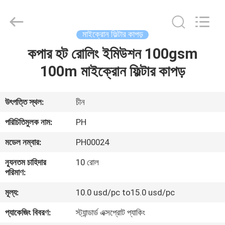
Philis
Filter
Technology
Co.,
Ltd..
মাইক্রোন ফিল্টার কাপড়
All
Rights
কপার হট রোলিং ইমিউশন 100gsm
বাড়ি
Reserved.
100m মাইক্রোন ফিল্টার কাপড়
পণ্য
উৎপত্তি স্থল:
চীন
আমাদের
পরিচিতিমুলক নাম:
PH
সম্পর্কে
মডেল নম্বার:
PH00024
ন্যূনতম চাহিদার
10 রোল
কারখানা
পরিমাণ:
ভ্রমণ
মূল্য:
10.0 usd/pc to15.0 usd/pc
প্যাকেজিং বিবরণ:
স্ট্যান্ডার্ড এক্সপ্রোট প্যাকিং
মান