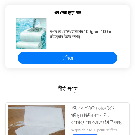
এর সেরা মূল্য পান
কপার হট রোলিং ইমিউশন 100gsm 100m
মাইক্রোন ফিল্টার কাপড়
চালিয়ে
শীর্ষ পণ্য
পিই এবং পলিস্টার থেকে তৈরি
মাইক্রন ফিল্টার কাপড় উচ্চ
তাপমাত্রা প্রতিরোধের বৈশিষ্ট্যযুক্ত
এবং চমৎকার অ্যান্টি অ্যাসিড এবং
negotiable MOQ:200 বর্গ মিটার