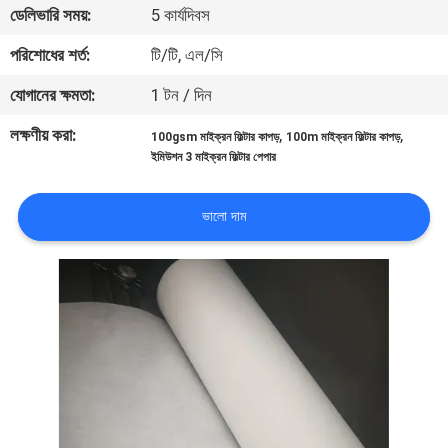
ডেলিভারি সময়:
5 কার্যদিবস
নিয়ন্ত্রণ
পরিশোধের শর্ত:
টি/টি, এল/সি
আমাদের
যোগানের ক্ষমতা:
1 টন / দিন
সাথে
লক্ষণীয় করা:
,
,
100gsm মাইক্রন ফিল্টার কাপড়
100m মাইক্রন ফিল্টার কাপড়
যোগাযোগ
ইমিউশন 3 মাইক্রন ফিল্টার পেপার
করুন
ভালো দাম
উদ্ধৃতির
জন্য
আবেদন
সাইট
ম্যাপ