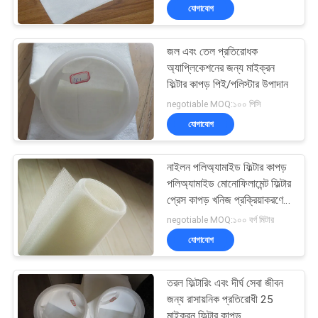
অ্যান্টি অ্যালকালি বৈশিষ্ট্য
যোগাযোগ
জল এবং তেল প্রতিরোধক
অ্যাপ্লিকেশনের জন্য মাইক্রন
ফিল্টার কাপড় পিই/পলিস্টার উপাদান
negotiable MOQ:১০০ পিসি
যোগাযোগ
নাইলন পলিঅ্যামাইড ফিল্টার কাপড়
পলিঅ্যামাইড মোনোফিলামেন্ট ফিল্টার
প্রেস কাপড় খনিজ প্রক্রিয়াকরণের
জন্য
negotiable MOQ:১০০ বর্গ মিটার
যোগাযোগ
তরল ফিল্টারিং এবং দীর্ঘ সেবা জীবন
জন্য রাসায়নিক প্রতিরোধী 25
মাইক্রন ফিল্টার কাপড়