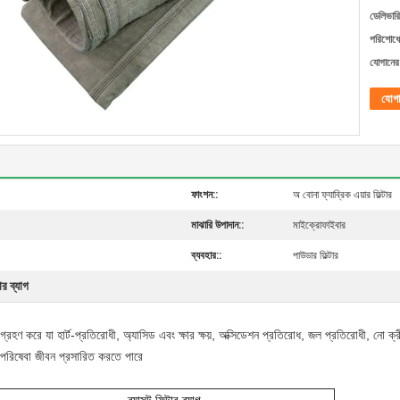
ডেলিভারি
পরিশোধের
যোগানের 
যোগ
ফাংশন::
অ বোনা ফ্যাব্রিক এয়ার ফিল্টার
মাঝারি উপাদান::
মাইক্রোফাইবার
ব্যবহার::
পাউডার ফিল্টার
ার ব্যাগ
াইবার গ্রহণ করে যা হার্ট-প্রতিরোধী, অ্যাসিড এবং ক্ষার ক্ষয়, অক্সিডেশন প্রতিরোধ, জল প্রতিরোধী, নো ক
র পরিষেবা জীবন প্রসারিত করতে পারে