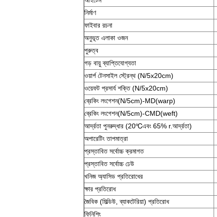
আইটেম
নির্মাণ
ফাইবার রচনা
অনুভূত এলাকা ওজন
পুরুত্ব
গড় বায়ু ব্যাপ্তিযোগ্যতা
ওয়ার্প টেনসাইল স্ট্রেন্থ (N/5x20cm)
ওয়েফট প্রসার্য শক্তি (N/5x20cm)
ব্রেকিং লংগেশন(N/5cm)-MD(warp)
ব্রেকিং লংগেশন(N/5cm)-CMD(weft)
আর্দ্রতা পুনরুদ্ধার (20
℃
এবং 65% r.আর্দ্রতা)
অপারেটিং তাপমাত্রা
প্রস্তাবিত সর্বোচ্চ ক্রমাগত
প্রস্তাবিত সর্বোচ্চ ঢেউ
খনিজ অ্যাসিড প্রতিরোধের
ক্ষার প্রতিরোধ
জৈবিক (মিল্ডিউ, ব্যাকটেরিয়া) প্রতিরোধ
ফিনিশিং