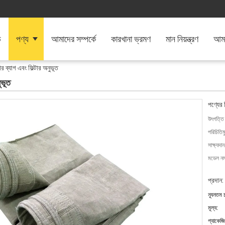
ি
পণ্য
আমাদের সম্পর্কে
কারখানা ভ্রমণ
মান নিয়ন্ত্রণ
আমা
টার ব্যাগ এবং ফিল্টার অনুভূত
ুভূত
পণ্যের 
উৎপত্তি
পরিচিতিম
সাক্ষ্যদান
মডেল নম্
প্রদান:
ন্যূনতম 
মূল্য:
প্যাকেজি