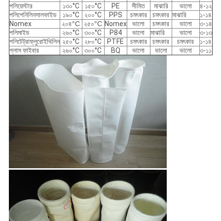
পলিয়েস্টার
১৩০°C
১৫০°C
PE
সীমিত
মাঝারি
ভালো
৪-১২
পলিপেনিলিনসালফাইড
১৯০°C
২০০°C
PPS
চমৎকার
চমৎকার
মাঝারি
১-১৪
Nomex
২০৪
°C
২৫০
°C
Nomex
ভালো
চমৎকার
ভালো
৩-১৪
পলিমাইড
২৬০°C
৩০০°C
P84
ভালো
মাঝারি
ভালো
৩-১৩
পলিটেট্রাফ্লুরোইথিলিন
২৫০°C
২৮০°C
PTFE
চমৎকার
চমৎকার
চমৎকার
১-১৪
গ্লাস ফাইবার
২৬০°C
৩০০°C
BQ
ভালো
ভালো
ভালো
৩-১১