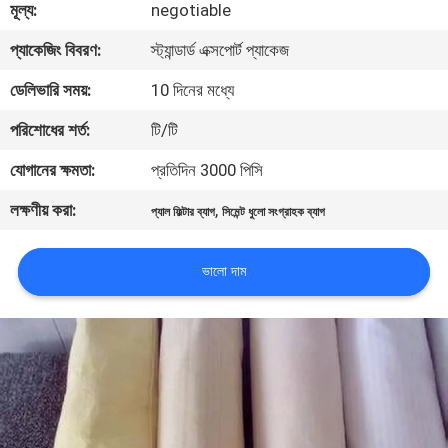
মূল্য:
negotiable
নিয়ন্ত্রণ
প্যাকেজিং বিবরণ:
স্ট্যান্ডার্ড এক্সপোর্ট প্যাকেজ
আমাদের
ডেলিভারি সময়:
10 দিনের মধ্যে
সাথে
পরিশোধের শর্ত:
টি/টি
যোগাযোগ
যোগানের ক্ষমতা:
প্রতিদিন 3000 পিসি
করুন
লক্ষণীয় করা:
,
প্যাল ​​ফিল্টার ব্যাগ
সিমেন্ট ধুলো সংগ্রাহক ব্যাগ
উদ্ধৃতির
ভালো দাম
জন্য
আবেদন
সাইট
ম্যাপ