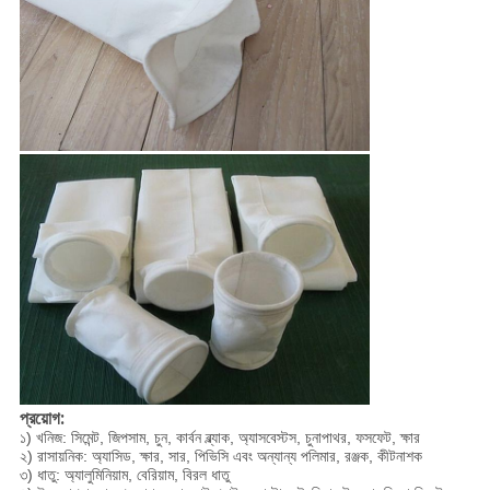
প্রয়োগ
:
১) খনিজ: সিমেন্ট, জিপসাম, চুন, কার্বন ব্ল্যাক, অ্যাসবেস্টস, চুনাপাথর, ফসফেট, ক্ষার
২) রাসায়নিক: অ্যাসিড, ক্ষার, সার, পিভিসি এবং অন্যান্য পলিমার, রঞ্জক, কীটনাশক
৩) ধাতু: অ্যালুমিনিয়াম, বেরিয়াম, বিরল ধাতু