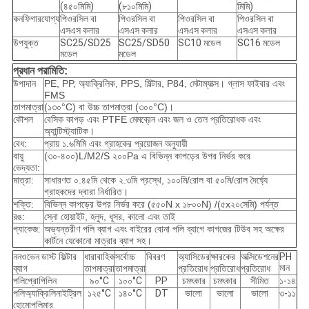
(৪৫০মিমি)
(৮১০মিমি)
মিমি)
কনফিগারযোগ্য
পিওরসিল বা
পিওরসিল বা
পিওরসিল বা
পিওরসিল বা
এসএস কলার
এসএস কলার
এসএস কলার
এসএস কলার
উপযুক্ত
SC25/SD25
SC25/SD50
SC10 মডেল
SC16 মডেল
মডেল
মডেল
প্রধান পরামিতি:
উপাদান
PE, PP, অ্যাক্রিলিক, PPS, মিল্টার, P84, মেটাম্যাক্স। গ্লাস ফাইবার এবং
FMS
তাপমাত্রা
(১৩০°C) বা উচ্চ তাপমাত্রা (৩০০°C)।
কৌশল
বেসিক কাপড় এবং PTFE মেমব্রেন এবং জল ও তেল প্রতিরোধক এবং
অ্যান্টিস্ট্যাটিক।
বেধ:
প্রায় ১.৬মিমি এবং গ্রাহকের প্রয়োজন অনুযায়ী
বায়ু
(৩০-৪০০)L/M2/S ২০০Pa এ বিভিন্ন কাপড়ের উপর নির্ভর করে
ভেদ্যতা:
মাত্রা:
সাধারণত ০.৪৫মি থেকে ২.৩মি প্রস্থে, ১০০মি/রোল বা ৫০মি/রোল দৈর্ঘ্যে
গ্রাহকদের দ্বারা নির্ধারিত।
শক্তি:
বিভিন্ন কাপড়ের উপর নির্ভর করে (৫৫০N x ১৮০০N) /(৫x২০সেমি) পর্যন্ত
রঙ:
স্নো হোয়াইট, হলুদ, ধূসর, কালো এবং তাই
প্যাকেজ:
অভ্যন্তরীণ পলি ব্যাগ এবং বাইরের বোনা পলি ব্যাগে কাগজের টিউব সহ অক্ষের
কার্টনে যেকোনো মাত্রার ব্যাগ সহ।
ননওভেন ডাস্ট ফিল্টার
ধারাবাহিক
সর্বোচ্চ
বিবরণ
অ্যাসিডের
ক্ষারকের
অক্সিডেশনের
PH
মান
ব্যাগ
তাপমাত্রা
তাপমাত্রা
প্রতিরোধ
প্রতিরোধ
প্রতিরোধ
পলিপ্রোপিলিন
৯০°C
১০০°C
PP
চমৎকার
চমৎকার
সীমিত
১-১৪
পলিঅ্যাক্রিলিনাইট্রিল
১২৫°C
১৪০°C
DT
ভালো
ভালো
ভালো
৩-১১
হোমোপলিমার