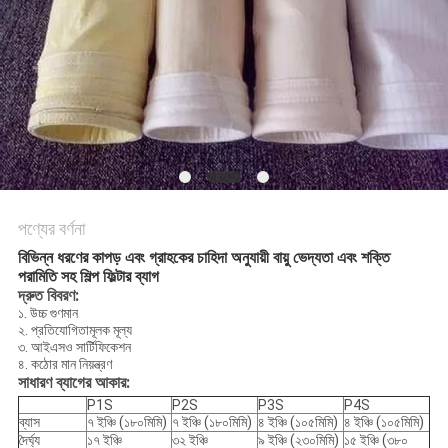
PRIVACY
POLICY
পণ্যের বর্ণনা
বিভিন্ন ধরণের কাপড় এবং গ্রাহকের চাহিদা অনুযায়ী বায়ু ভেদ্যতা এবং শক্তি
পরামিতি সহ শিল্প ফিল্টার ব্যাগ
দ্রুত বিবরণ:
১. উচ্চ গুণমান
২. প্রতিযোগিতামূলক মূল্য
৩. আইএসও সার্টিফিকেশন
৪. কঠোর মান নিয়ন্ত্রণ
সাধারণ ব্যাগের আকার:
P1S
P2S
P3S
P4S
ব্যাস
৭ ইঞ্চি (১৮০মিমি)
৭ ইঞ্চি (১৮০মিমি)
৪ ইঞ্চি (১০৫মিমি)
৪ ইঞ্চি (১০৫মিমি)
দৈর্ঘ্য
১৭ ইঞ্চি
৩২ ইঞ্চি
৯ ইঞ্চি (২৩০মিমি)
১৫ ইঞ্চি (৩৮০