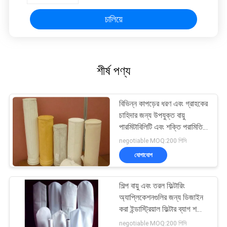
চালিয়ে
শীর্ষ পণ্য
বিভিন্ন কাপড়ের ধরণ এবং গ্রাহকের
চাহিদার জন্য উপযুক্ত বায়ু
পারমিটাবিলিটি এবং শক্তি পরামিতি
সহ শিল্প ফিল্টার ব্যাগ
negotiable MOQ:200 পিসি
যোগাযোগ
শিল্প বায়ু এবং তরল ফিল্টারিং
অ্যাপ্লিকেশনগুলির জন্য ডিজাইন
করা ইন্ডাস্ট্রিয়াল ফিল্টার ব্যাগ শক্তি
এবং কনফিগারযোগ্য কোলার
negotiable MOQ:200 পিসি