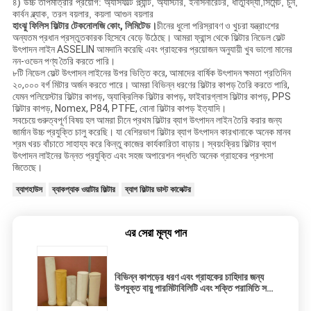
৪) উচ্চ তাপমাত্রার প্রয়োগ: অ্যাসফাল্ট প্ল্যান্ট, অ্যাস্টার, ইনসিনারেটর, ধাতুবিদ্যা,
সিমেন্ট, চুন,
কার্বন ব্ল্যাক, তরল বয়লার, কয়লা আগুন বয়লার
হাংঝু ফিলিস ফিল্টার টেকনোলজি কোং, লিমিটেড।
চীনের ধুলো পরিস্রাবণ ও খুচরা যন্ত্রাংশের
অন্যতম প্রধান প্রস্তুতকারক হিসেবে বেড়ে উঠেছে। আমরা ফ্রান্স থেকে ফিল্টার নিডেল ফেল্ট
উৎপাদন লাইন ASSELIN আমদানি করেছি এবং গ্রাহকের প্রয়োজন অনুযায়ী খুব ভালো মানের
নন-ওভেন পণ্য তৈরি করতে পারি।
৮টি নিডেল ফেল্ট উৎপাদন লাইনের উপর ভিত্তি করে, আমাদের বার্ষিক উৎপাদন ক্ষমতা প্রতিদিন
২০,০০০ বর্গ মিটার অর্জন করতে পারে। আমরা বিভিন্ন ধরণের ফিল্টার কাপড় তৈরি করতে পারি,
যেমন পলিয়েস্টার ফিল্টার কাপড়, অ্যাক্রিলিক ফিল্টার কাপড়, ফাইবারগ্লাস ফিল্টার কাপড়, PPS
ফিল্টার কাপড়, Nomex, P84, PTFE, বোনা ফিল্টার কাপড় ইত্যাদি।
সবচেয়ে গুরুত্বপূর্ণ বিষয় হল আমরা চীনে প্রথম ফিল্টার ব্যাগ উৎপাদন লাইন তৈরি করার জন্য
জার্মান উচ্চ প্রযুক্তি চালু করেছি। যা বেশিরভাগ ফিল্টার ব্যাগ উৎপাদন কারখানাকে অনেক মানব
শ্রম খরচ বাঁচাতে সাহায্য করে কিন্তু কাজের কার্যকারিতা বাড়ায়। স্বয়ংক্রিয় ফিল্টার ব্যাগ
উৎপাদন লাইনের উন্নত প্রযুক্তি এবং সহজ অপারেশন পদ্ধতি অনেক গ্রাহকের প্রশংসা
জিতেছে।
ব্যাগহাউস
ব্যাকপ্যাক ওয়াটার ফিল্টার
ব্যাগ ফিল্টার ডাস্ট কালেক্টর
এর সেরা মূল্য পান
বিভিন্ন কাপড়ের ধরণ এবং গ্রাহকের চাহিদার জন্য
উপযুক্ত বায়ু পারমিটাবিলিটি এবং শক্তি পরামিতি সহ
শিল্প ফিল্টার ব্যাগ