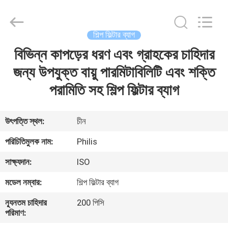
Philis
Filter
Technology
Co.,
Ltd..
শিল্প ফিল্টার ব্যাগ
All
Rights
বিভিন্ন কাপড়ের ধরণ এবং গ্রাহকের চাহিদার
বাড়ি
Reserved.
জন্য উপযুক্ত বায়ু পারমিটাবিলিটি এবং শক্তি
পণ্য
পরামিতি সহ শিল্প ফিল্টার ব্যাগ
আমাদের
উৎপত্তি স্থল:
চীন
সম্পর্কে
পরিচিতিমুলক নাম:
Philis
সাক্ষ্যদান:
ISO
কারখানা
মডেল নম্বার:
শিল্প ফিল্টার ব্যাগ
ভ্রমণ
ন্যূনতম চাহিদার
200 পিসি
পরিমাণ:
মান