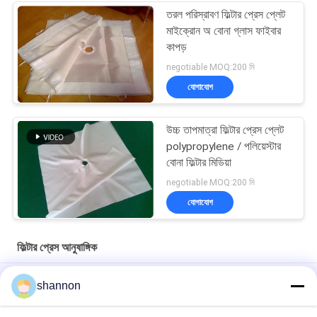
তরল পরিস্রাবণ ফিল্টার প্রেস প্লেট
মাইক্রোন অ বোনা গ্লাস ফাইবার
কাপড়
negotiable MOQ:200 মি
যোগাযোগ
উচ্চ তাপমাত্রা ফিল্টার প্রেস প্লেট
polypropylene / পলিয়েস্টার
বোনা ফিল্টার মিডিয়া
negotiable MOQ:200 মি
যোগাযোগ
ফিল্টার প্রেস আনুষাঙ্গিক
কাস্টমাইজযোগ্য বোনা ফিল্টার প্রেস ফ্যাব্রিক কাপড় PET, PP, PA6, PA66 ফিল্টার
shannon
প্রেসের আনুষাঙ্গিক