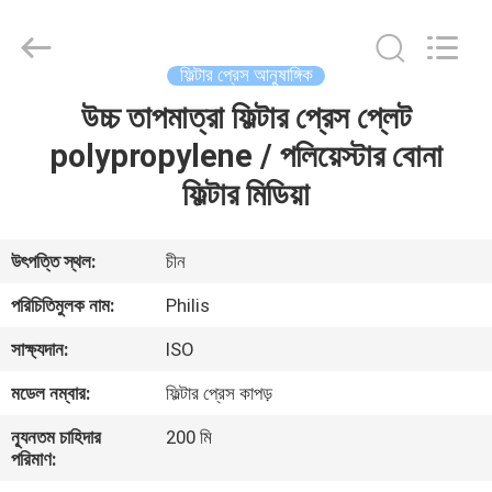
Philis
Filter
Technology
Co.,
Ltd..
ফিল্টার প্রেস আনুষাঙ্গিক
All
Rights
উচ্চ তাপমাত্রা ফিল্টার প্রেস প্লেট
বাড়ি
Reserved.
polypropylene / পলিয়েস্টার বোনা
পণ্য
ফিল্টার মিডিয়া
আমাদের
উৎপত্তি স্থল:
চীন
সম্পর্কে
পরিচিতিমুলক নাম:
Philis
সাক্ষ্যদান:
ISO
কারখানা
মডেল নম্বার:
ফিল্টার প্রেস কাপড়
ভ্রমণ
ন্যূনতম চাহিদার
200 মি
পরিমাণ:
মান