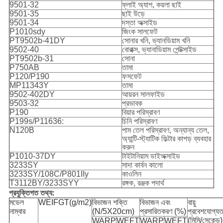
9501-32
ফ্লাই অ্যাশ, কয়লা ছাই
9501-35
ছাই উড়ে
9501-34
দস্তা অক্সাইড
P1010sdy
জিংক সালফেট
PT9502b-41DY
সোনার খনি, ভ্যানডিয়াম খনি
9502-40
বোরাক্স, ভ্যানাডিয়াম পেন্টক্সাইড
PT9502b-31
সোনা
P750AB
তামা
P120/P190
ফসফেট
MP11343Y
তামা
9502-402DY
আয়রন সালফাইড
9503-32
প্রভাবক
P190
বিয়ার পরিস্রাবণ
P199s/P11636:
চিনি পরিস্রাবণ
N120B
পাম তেল পরিস্রাবণ, অন্যান্য তেল,
অ্যান্টি-স্ট্যাটিক ফিল্টার কাপড় ব্যবহার
করুন
P1010-37DY
টাইটানিয়াম ডাইঅক্সাইড
3233SY
সাদা কার্বন কালো
3233SY/108C/P801IIy
কাওলিন
T3112BY/3233SYY
রঙ্গক, রঞ্জক পদার্থ
প্রযুক্তিগত তথ্য:
মডেল
WEIFGT(g/m2)
বিভাজন শক্তি
বিভাজন এবং
বায়ু
নাম্বার
(N/5X20cm)
প্রসারিতকরণ (%)
প্রবেশযোগ্যত
(মিমি/সেকেন্ড)
WARP
WEFT
WARP
WEFT