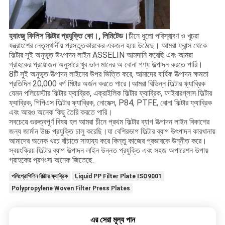
হ্যাংজু ফিলিস ফিল্টার প্রযুক্তি কো।, লিমিটেড।
চীনে ধুলো পরিস্রাবণ ও খুচরা
যন্ত্রাংশের নেতৃস্থানীয় প্রস্তুতকারকের একজন হয়ে উঠেছে। আমরা ফ্রান্স থেকে
ফিল্টার সুই অনুভূত উৎপাদন লাইন ASSELIN আমদানি করেছি এবং আমরা
গ্রাহকের প্রয়োজন অনুসারে খুব ভাল মানের অ বোনা পণ্য উত্পাদন করতে পারি।
8টি সুই অনুভূত উত্পাদন লাইনের উপর ভিত্তি করে, আমাদের বার্ষিক উত্পাদন ক্ষমতা
প্রতিদিন 20,000 বর্গ মিটার অর্জন করতে পারে।আমরা বিভিন্ন ফিল্টার ফ্যাব্রিক
যেমন পলিয়েস্টার ফিল্টার ফ্যাব্রিক, এক্রাইলিক ফিল্টার ফ্যাব্রিক, ফাইবারগ্লাস ফিল্টার
ফ্যাব্রিক, পিপিএস ফিল্টার ফ্যাব্রিক, নোমেক্স, P84, PTFE, বোনা ফিল্টার ফ্যাব্রিক
এবং আরও অনেক কিছু তৈরি করতে পারি।
সবচেয়ে গুরুত্বপূর্ণ বিষয় হল আমরা চীনে প্রথম ফিল্টার ব্যাগ উত্পাদন লাইন বিকাশের
জন্য জার্মান উচ্চ প্রযুক্তি চালু করেছি।যা বেশিরভাগ ফিল্টার ব্যাগ উৎপাদন কারখানায়
আমাদের অনেক খরচ বাঁচাতে সাহায্য করে কিন্তু কাজের প্রভাবকে উন্নীত করে।
স্বয়ংক্রিয় ফিল্টার ব্যাগ উত্পাদন লাইন উন্নত প্রযুক্তি এবং সহজ অপারেশন উপায়
গ্রাহকের প্রশংসা অনেক জিতেছে.
পলিপ্রোপিলিন ফিল্টার ফ্যাব্রিক
Liquid PP Filter Plate ISO9001
Polypropylene Woven Filter Press Plates
এর সেরা মূল্য পান