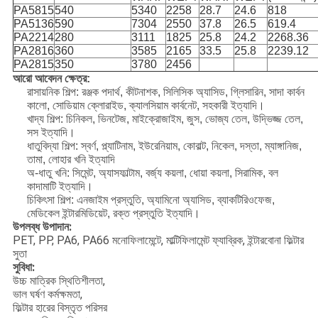
PA5815
540
5340
2258
28.7
24.6
818
PA5136
590
7304
2550
37.8
26.5
619.4
PA2214
280
3111
1825
25.8
24.2
2268.36
PA2816
360
3585
2165
33.5
25.8
2239.12
PA2815
350
3780
2456
আরো আবেদন ক্ষেত্র:
রাসায়নিক শিল্প: রঞ্জক পদার্থ, কীটনাশক, সিলিসিক অ্যাসিড, গ্লিসারিন, সাদা কার্বন
কালো, সোডিয়াম ক্লোরাইড, ক্যালসিয়াম কার্বনেট, সহকারী ইত্যাদি।
খাদ্য শিল্প: চিনিকল, ভিনটেজ, মাইক্রোজাইম, জুস, ভোজ্য তেল, উদ্ভিজ্জ তেল,
সস ইত্যাদি।
ধাতুবিদ্যা শিল্প: স্বর্ণ, প্ল্যাটিনাম, ইউরেনিয়াম, কোবাল্ট, নিকেল, দস্তা, ম্যাঙ্গানিজ,
তামা, লোহার খনি ইত্যাদি
অ-ধাতু খনি: সিমেন্ট, অ্যাসফাল্টাম, বর্জ্য কয়লা, ধোয়া কয়লা, সিরামিক, বল
কাদামাটি ইত্যাদি।
চিকিৎসা শিল্প: এনজাইম প্রস্তুতি, অ্যামিনো অ্যাসিড, ব্যাকটিরিওফেজ,
মেডিকেল ইন্টারমিডিয়েট, রক্ত ​​প্রস্তুতি ইত্যাদি।
উপলব্ধ উপাদান:
PET, PP, PA6, PA66 মনোফিলামেন্টে, মাল্টিফিলামেন্ট ফ্যাব্রিক, ইন্টারবোনা ফিল্টার
সুতা
সুবিধা:
উচ্চ মাত্রিক স্থিতিশীলতা,
ভাল ঘর্ষণ কর্মক্ষমতা,
ফিল্টার হারের বিস্তৃত পরিসর