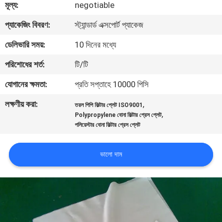
মূল্য:
negotiable
নিয়ন্ত্রণ
প্যাকেজিং বিবরণ:
স্ট্যান্ডার্ড এক্সপোর্ট প্যাকেজ
আমাদের
ডেলিভারি সময়:
10 দিনের মধ্যে
সাথে
পরিশোধের শর্ত:
টি/টি
যোগাযোগ
যোগানের ক্ষমতা:
প্রতি সপ্তাহে 10000 পিসি
করুন
লক্ষণীয় করা:
,
তরল পিপি ফিল্টার প্লেট ISO9001
,
Polypropylene বোনা ফিল্টার প্রেস প্লেট
উদ্ধৃতির
পলিয়েস্টার বোনা ফিল্টার প্রেস প্লেট
জন্য
ভালো দাম
আবেদন
সাইট
ম্যাপ