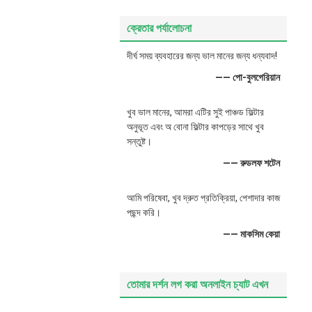
ক্রেতার পর্যালোচনা
দীর্ঘ সময় ব্যবহারের জন্য ভাল মানের জন্য ধন্যবাদ!
—— পো-বুলগেরিয়ান
খুব ভাল মানের, আমরা এটির সুই পাঞ্চড ফিল্টার
অনুভূত এবং অ বোনা ফিল্টার কাপড়ের সাথে খুব
সন্তুষ্ট।
—— রুডলফ শটেন
আমি পরিষেবা, খুব দ্রুত প্রতিক্রিয়া, পেশাদার কাজ
পছন্দ করি।
—— মাকসিম কেয়া
তোমার দর্শন লগ করা অনলাইন চ্যাট এখন