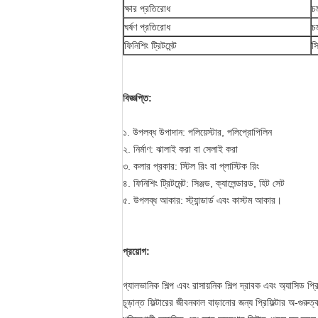
ক্ষার প্রতিরোধ
চ
ঘর্ষণ প্রতিরোধ
চ
ফিনিশিং ট্রিটমেন্ট
সি
বিজ্ঞপ্তি:
১. উপলব্ধ উপাদান: পলিয়েস্টার, পলিপ্রোপিলিন
২. নির্মাণ: ঝালাই করা বা সেলাই করা
৩. কলার প্রকার: স্টিল রিং বা প্লাস্টিক রিং
৪. ফিনিশিং ট্রিটমেন্ট: সিঞ্জড, ক্যালেন্ডারড, হিট সেট
৫. উপলব্ধ আকার: স্ট্যান্ডার্ড এবং কাস্টম আকার।
প্রয়োগ:
গ্যালভানিক শিল্প এবং রাসায়নিক শিল্প দ্রাবক এবং অ্যাসিড প্রিফ
চূড়ান্ত ফিল্টারের জীবনকাল বাড়ানোর জন্য প্রিফিল্টার অ-গুরুত্বপ