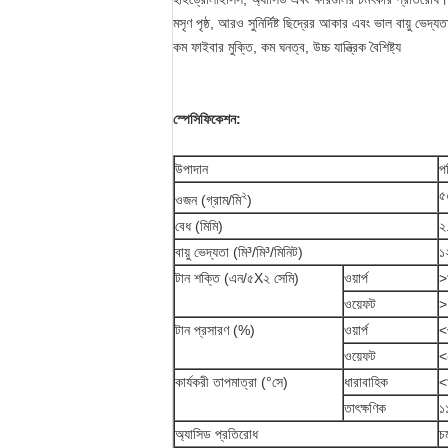
মসৃণ পৃষ্ঠ, আরও সুনির্দিষ্ট ছিদ্রের আকার এবং ভাল বায়ু ভেদ্যত
কম ফাইবার মুক্তি, কম ঘনত্ব, উচ্চ যান্ত্রিক বৈশিষ্ট্য
স্পেসিফিকেশন:
উপাদান
প
৫
২
ওজন (গ্রাম/মি
)
বেধ (মিমি)
২
বায়ু ভেদ্যতা (মি³/মি³/মিনিট)
১
টান শক্তি (এন/৫X২ সেমি)
ওয়ার্প
>
ওয়েফট
>
টান প্রসারণ (%)
ওয়ার্প
<
ওয়েফট
<
কার্যকরী তাপমাত্রা (°সে)
ধারাবাহিক
<
তাৎক্ষণিক
১
অ্যাসিড প্রতিরোধ
চ