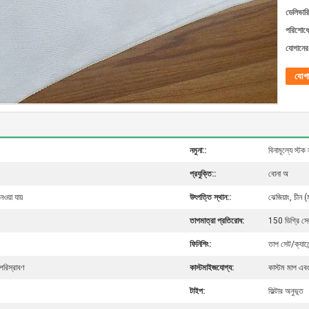
ডেলিভারি
পরিশোধের
যোগানের 
যোগ
নমুনা::
বিনামূল্যে স্টক 
প্রযুক্তি::
বোনা অ
েওয়া যায়
উৎপত্তি স্থান::
ঝেজিয়াং, চীন (
তাপমাত্রা প্রতিরোধ:
150 ডিগ্রি সেল
ফিনিশিং:
তাপ সেট/ক্যালে
পরিস্রাবণ
কাস্টমাইজযোগ্য:
কাস্টম মাপ এব
টাইপ:
ফিল্টার অনুভূত