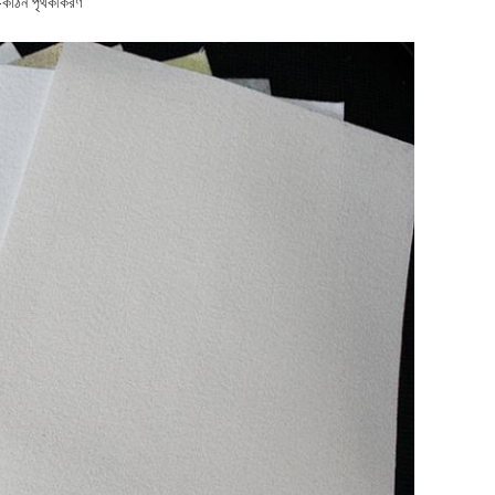
ল-কঠিন পৃথকীকরণ