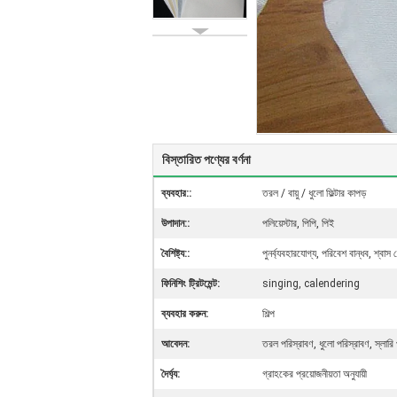
বিস্তারিত পণ্যের বর্ণনা
ব্যবহার::
তরল / বায়ু / ধুলো ফিল্টার কাপড়
উপাদান::
পলিয়েস্টার, পিপি, পিই
বৈশিষ্ট্য::
পুনর্ব্যবহারযোগ্য, পরিবেশ বান্ধব, শ্বাস ন
ফিনিশিং ট্রিটমেন্ট:
singing, calendering
ব্যবহার করুন:
শিল্প
আবেদন:
তরল পরিস্রাবণ, ধুলো পরিস্রাবণ, স্লারি 
দৈর্ঘ্য:
গ্রাহকের প্রয়োজনীয়তা অনুযায়ী