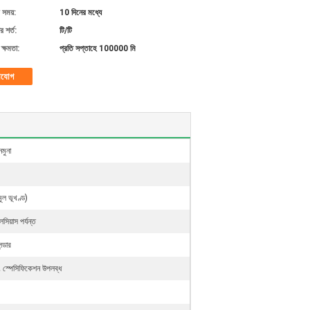
 সময়:
10 দিনের মধ্যে
 শর্ত:
টি/টি
ক্ষমতা:
প্রতি সপ্তাহে 100000 মি
াযোগ
নমুনা
মূল ভূখণ্ড)
সিয়াস পর্যন্ত
ন্ডার
ং স্পেসিফিকেশন উপলব্ধ