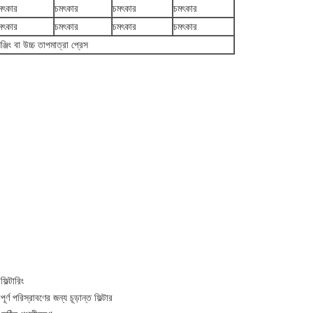
মৎকার
চমৎকার
চমৎকার
চমৎকার
মৎকার
চমৎকার
চমৎকার
চমৎকার
ঞ্জিং বা উচ্চ তাপমাত্রা প্রেস
িল্টারিং
ূর্ণ পরিস্রাবণের জন্য চূড়ান্ত ফিল্টার