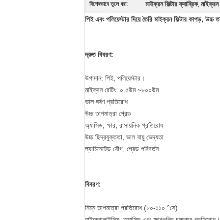
মাইক্রন ফিল্টার ফ্যাব্রিক
মাইক্রন 
বিশেষভাবে তুলে ধরা:
,
পিই এবং পলিয়েস্টার দিয়ে তৈরি মাইক্রন ফিল্টার কাপড়, উচ্চ
দ্রুত বিবরণ:
উপাদান: পিই, পলিয়েস্টার।
মাইক্রন রেটিং: ০.৫উম ~৮০০উম
ভাল ঘর্ষণ প্রতিরোধ
উচ্চ তাপমাত্রা গ্রেড
অ্যাসিড, ক্ষার, রাসায়নিক প্রতিরোধ
উচ্চ ছিদ্রযুক্ততা, ভাল বায়ু ভেদ্যতা
ল্যামিনেটেড যৌগ, গ্রেড পরিবর্তন
বিবরণ:
নিম্ন তাপমাত্রা প্রতিরোধ (৮০-১১০ °সে)
হাইড্রোলাইসিস, অ্যাসিড এবং ক্ষারগুলির চমৎকার প্রতিরোধ।