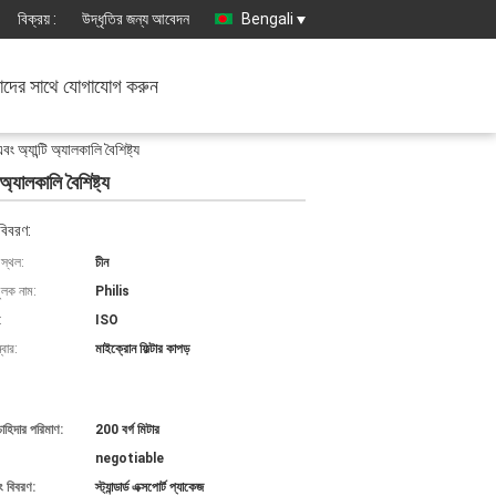
বিক্রয় :
উদ্ধৃতির জন্য আবেদন
Bengali
দের সাথে যোগাযোগ করুন
 অ্যান্টি অ্যালকালি বৈশিষ্ট্য
অ্যালকালি বৈশিষ্ট্য
বিবরণ:
 স্থল:
চীন
ুলক নাম:
Philis
:
ISO
বার:
মাইক্রোন ফিল্টার কাপড়
চাহিদার পরিমাণ:
200 বর্গ মিটার
negotiable
ং বিবরণ:
স্ট্যান্ডার্ড এক্সপোর্ট প্যাকেজ