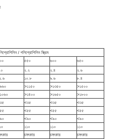
া
লিপ্রোপিলিন / পলিপ্রোপিলিন স্ক্রিম
০০
৫৫০
৬০০
৬৫০
.০
২.২
২.৪
২.৬
২.৬
১০.৮
৯.৬
৮.৪
৯৬০
>১১৫০
>১৩৫০
>১৫০০
১০৬০
>১৪০০
>১৬৫০
>১৮০০
৩৫
<৩৫
<৩৫
<৩৫
৫৫
<৫৫
<৫৫
<৫৫
৯০
<৯০
<৯০
<৯০
১০
১১০
১১০
১১০
মৎকার
চমৎকার
চমৎকার
চমৎকার